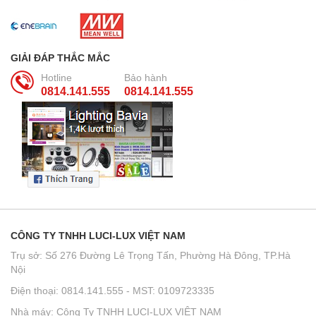
GIẢI ĐÁP THẮC MẮC
Hotline
Bảo hành
0814.141.555
0814.141.555
CÔNG TY TNHH LUCI-LUX VIỆT NAM
Trụ sở: Số 276 Đường Lê Trọng Tấn, Phường Hà Đông, TP.Hà
Nội
Điện thoại: 0814.141.555 - MST: 0109723335
Nhà máy: Công Ty TNHH LUCI-LUX VIỆT NAM