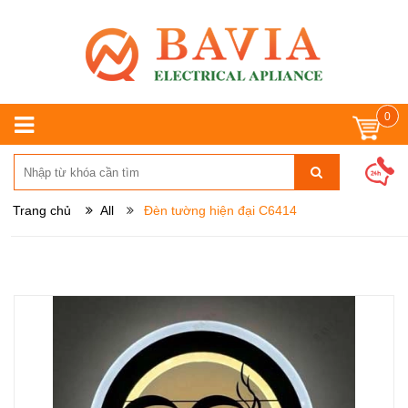
0
Trang chủ
All
Đèn tường hiện đại C6414