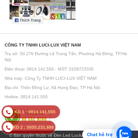
CÔNG TY TNHH LUCI-LUX VIỆT NAM
Trụ sở: Số 276 Đường Lê Trọng Tấn, Phường Hà Đông, TP.Hà
Nội
Điện thoại: 0814.141.555 - MST: 0109723335
Nhà máy: Công Ty TNHH LUCI-LUX VIỆT NAM
Địa chỉ: Thôn Đồng Lư, Xã Hưng Đạo, TP Hà Nội.
Hotline: 0814.141.555
KD 1 : 0814.141.555
KD 2 : 0855.231.888
Chat hỗ trợ
© Bản quyền thuộc về Đèn Led Lucilux