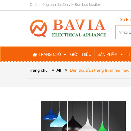
Chào mừng bạn đã đến với Đèn Led Lucilux!
Xu hư
TRANG CHỦ
GIỚI THIỆU
SẢN PHẨM
T
Trang chủ
All
Đèn thả trần trang trí nhiều mà