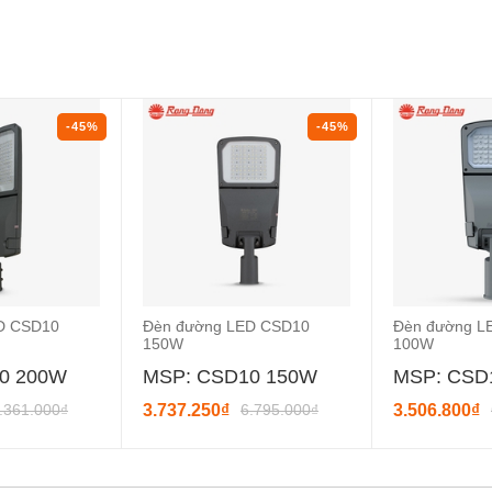
-45%
-45%
D CSD10
Đèn đường LED CSD10
Đèn đường L
150W
100W
0 200W
MSP: CSD10 150W
MSP: CSD
.361.000₫
3.737.250₫
6.795.000₫
3.506.800₫