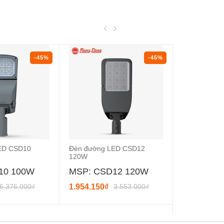
-45%
-45%
ED CSD10
Đèn đường LED CSD12
Đèn đường 
120W
100W
10 100W
MSP: CSD12 120W
MSP: CS
6.376.000₫
1.954.150₫
3.553.000₫
1.840.300₫