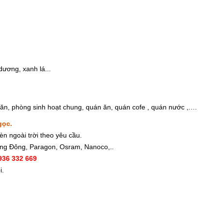
dương, xanh lá...
 ăn, phòng sinh hoạt chung, quán ăn, quán cofe , quán nước ,.…
gọc
.
n ngoài trời theo yêu cầu.
ng Đông, Paragon, Osram, Nanoco,..
0936 332 669
i.