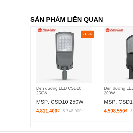
SẢN PHẨM LIÊN QUAN
-45%
Đèn đường LED CSD10
Đèn đường LE
250W
200W
MSP: CSD10 250W
MSP: CSD1
4.811.400₫
8.748.000₫
4.598.550₫
8