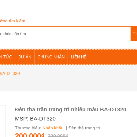
ớng tìm kiếm
IN TỨC
DỰ ÁN
CHỨNG NHẬN
LIÊN HỆ
u BA-DT320
Đèn thả trần trang trí nhiều màu BA-DT320
MSP: BA-DT320
Thương hiệu:
Nhập khẩu.
| Đèn thả trang trí
200.000₫
300.000₫