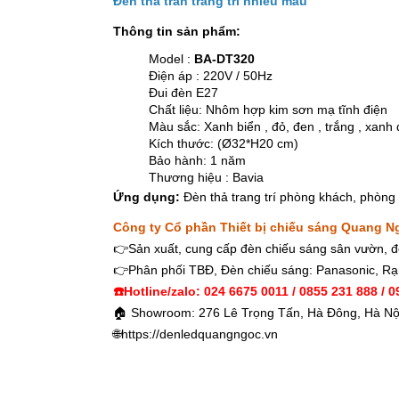
Đèn thả trần trang trí nhiều màu
Thông tin sản phẩm:
Model :
BA-DT320
Điện áp : 220V / 50Hz
Đui đèn E27
Chất liệu: Nhôm hợp kim sơn mạ tĩnh điện
Màu sắc: Xanh biển , đỏ, đen , trắng , xanh 
Kích thước: (Ø32*H20 cm)
Bảo hành: 1 năm
Thương hiệu : Bavia
Ứng dụng:
Đèn thả trang trí phòng khách, phòng
Công ty Cổ phần Thiết bị chiếu sáng Quang N
👉Sản xuất, cung cấp đèn chiếu sáng sân vườn, đè
👉Phân phối TBĐ, Đèn chiếu sáng: Panasonic, Rạ
☎️Hotline/zalo: 024 6675 0011 / 0855 231 888 / 
🏠 Showroom: 276 Lê Trọng Tấn, Hà Đông, Hà Nộ
🌐
https://denledquangngoc.vn