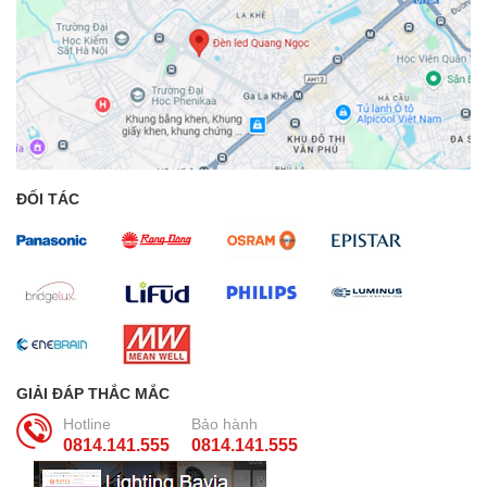
ĐỐI TÁC
GIẢI ĐÁP THẮC MẮC
Hotline
Bảo hành
0814.141.555
0814.141.555