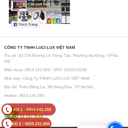
CÔNG TY TNHH LUCI-LUX VIỆT NAM
Trụ sở: Số 276 Đường Lê Trọng Tấn, Phường Hà Đông, TP.Hà
Nội
Điện thoại: 0814.141.555 - MST: 0109723335
Nhà máy: Công Ty TNHH LUCI-LUX VIỆT NAM
Địa chỉ: Thôn Đồng Lư, Xã Hưng Đạo, TP Hà Nội.
Hotline: 0814.141.555
KD 1 : 0814.141.555
KD 2 : 0855.231.888