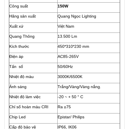
Công suất
150W
Hãng sản xuất
Quang Ngọc Lighting
Xuất xứ
Việt Nam
Quang Thông
13.500 Lm
Kích thước
450*310*230 mm
Điện áp
AC85-265V
Tấn số
50/60Hz
Nhiệt độ màu
3000K/6500K
Ánh sáng
Trắng/Vàng/Vàng nắng.
Nhiệt độ làm việc
-20 ~ + 50 ° C
Chỉ số hoàn màu CRI
Ra ≥75
Chip Led
Epistar/ Philips
Cấp độ bảo vệ
IP66, IK06