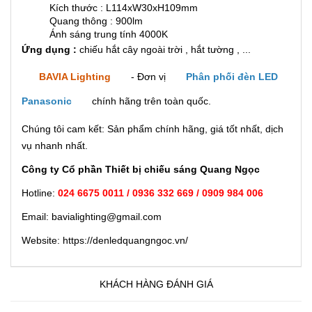
Kích thước : L114xW30xH109mm
Quang thông : 900lm
Ánh sáng trung tính 4000K
Ứng dụng :
chiếu hắt cây ngoài trời , hắt tường , ...
BAVIA Lighting
- Đơn vị
Phân phối đèn LED
Panasonic
chính hãng trên toàn quốc.
Chúng tôi cam kết: Sản phẩm chính hãng, giá tốt nhất, dịch
vụ nhanh nhất.
Công ty Cổ phần Thiết bị chiếu sáng Quang Ngọc
Hotline:
024 6675 0011 / 0936 332 669 / 0909 984 006
Email: bavialighting@gmail.com
Website: https://denledquangngoc.vn/
KHÁCH HÀNG ĐÁNH GIÁ