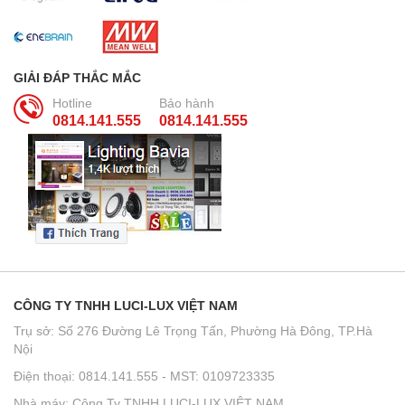
GIẢI ĐÁP THẮC MẮC
Hotline
Bảo hành
0814.141.555
0814.141.555
CÔNG TY TNHH LUCI-LUX VIỆT NAM
Trụ sở: Số 276 Đường Lê Trọng Tấn, Phường Hà Đông, TP.Hà
Nội
Điện thoại: 0814.141.555 - MST: 0109723335
Nhà máy: Công Ty TNHH LUCI-LUX VIỆT NAM