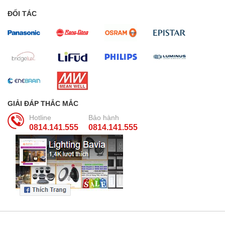
ĐỐI TÁC
GIẢI ĐÁP THẮC MẮC
Hotline
Bảo hành
0814.141.555
0814.141.555