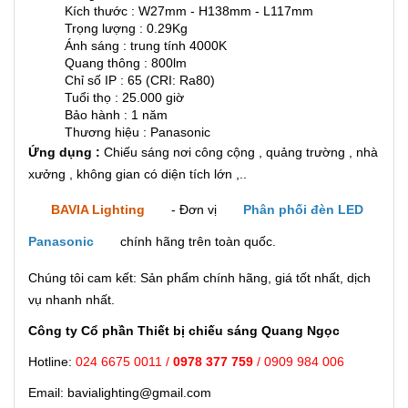
Kích thước : W27mm - H138mm - L117mm
Trọng lượng : 0.29Kg
Ánh sáng : trung tính 4000K
Quang thông : 800lm
Chỉ số IP : 65 (CRI: Ra80)
Tuổi thọ : 25.000 giờ
Bảo hành : 1 năm
Thương hiệu : Panasonic
Ứng dụng :
Chiếu sáng nơi công cộng , quảng trường , nhà
xưởng , không gian có diện tích lớn ,..
BAVIA Lighting
- Đơn vị
Phân phối đèn LED
Panasonic
chính hãng trên toàn quốc.
Chúng tôi cam kết: Sản phẩm chính hãng, giá tốt nhất, dịch
vụ nhanh nhất.
Công ty Cổ phần Thiết bị chiếu sáng Quang Ngọc
Hotline:
024 6675 0011 /
0978 377 759
/ 0909 984 006
Email: bavialighting@gmail.com