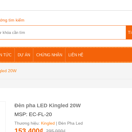
ớng tìm kiếm
IN TỨC
DỰ ÁN
CHỨNG NHẬN
LIÊN HỆ
gled 20W
Đèn pha LED Kingled 20W
MSP: EC-FL-20
Thương hiệu:
Kingled
| Đèn Pha Led
153.400₫
295.000₫