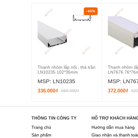
-40%
Thanh nhôm lắp nổi , thả trần
Thanh nhôm lắp 
LN10235 102*35mm
LN7676 76*7
MSP: LN10235
MSP: LN76
336.000₫
560.000₫
372.000₫
62
THÔNG TIN CÔNG TY
HỖ TRỢ KHÁCH HÀN
Trang chủ
Hướng dẫn mua hàng
Sản phẩm
Giao nhận và thanh toá