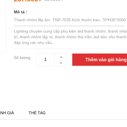
Mô tả :
Thanh nhôm lắp âm TNP-7035 Kích thước bao: 70*H35*300
---------------------------------------------------------------------------
Lighting chuyên cung cấp phụ kiện led thanh nhôm, thanh nhô
trí, thanh nhôm lắp tủ, thanh nhôm thả trần, led dán cho than
đáp ứng các nhu cầu...
Số lượng
Thêm vào giỏ hàng
NH GIÁ
THẺ TAG