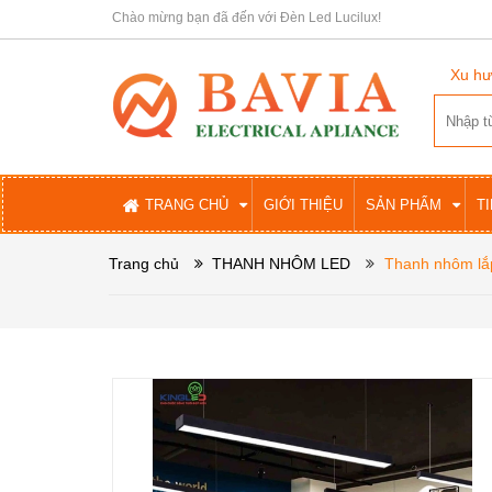
Chào mừng bạn đã đến với Đèn Led Lucilux!
Xu hư
TRANG CHỦ
GIỚI THIỆU
SẢN PHẨM
T
Trang chủ
THANH NHÔM LED
Thanh nhôm lắ