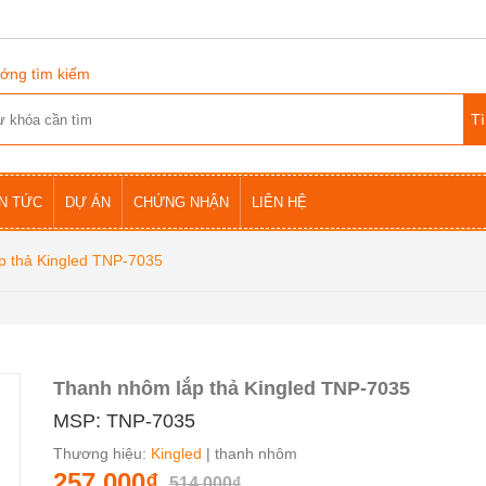
ớng tìm kiếm
IN TỨC
DỰ ÁN
CHỨNG NHẬN
LIÊN HỆ
p thả Kingled TNP-7035
Thanh nhôm lắp thả Kingled TNP-7035
MSP: TNP-7035
Thương hiệu:
Kingled
| thanh nhôm
257.000₫
514.000₫