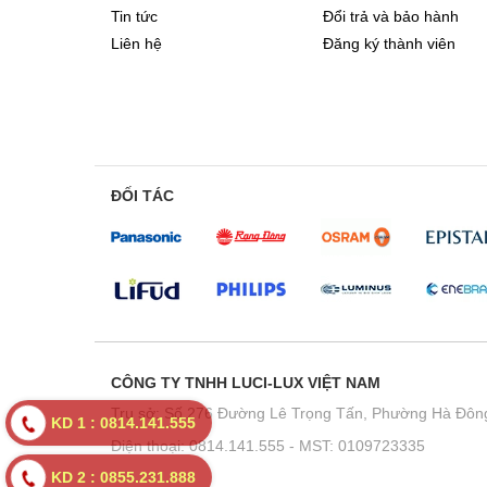
Tin tức
Đổi trả và bảo hành
Liên hệ
Đăng ký thành viên
ĐỐI TÁC
CÔNG TY TNHH LUCI-LUX VIỆT NAM
Trụ sở: Số 276 Đường Lê Trọng Tấn, Phường Hà Đông
KD 1 : 0814.141.555
Điện thoại: 0814.141.555 - MST: 0109723335
KD 2 : 0855.231.888