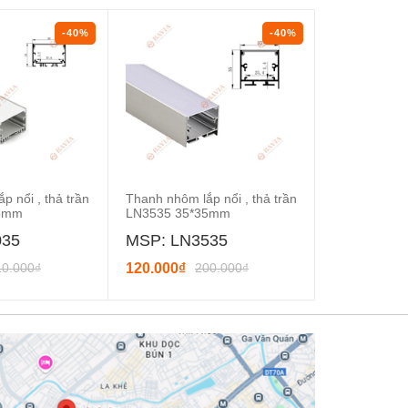
-40%
-40%
p nổi , thả trần
Thanh nhôm lắp nổi , thả trần
Thanh nhôm
35mm
LN3535 35*35mm
117*35mm
035
MSP: LN3535
MSP: LA1
10.000₫
120.000₫
200.000₫
348.000₫