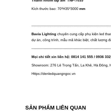
Thanh nhôm lắp âm TNP-7035
Kích thước bao: 70*H35*3000
mm
----------------------------------------------------------------
Bavia Lighting
chuyên cung cấp phụ kiện led than
dự án, công trình, mẫu mã khác biệt, chất lượng 
----------------------------------------------------------------
Mọi chi tiết xin liên hệ: 0814 141 555 / 0936 33
Showroom: 276 Lê Trọng Tấn, La Khê, Hà Đông, 
Https://denledquangngoc.vn
SẢN PHẨM LIÊN QUAN