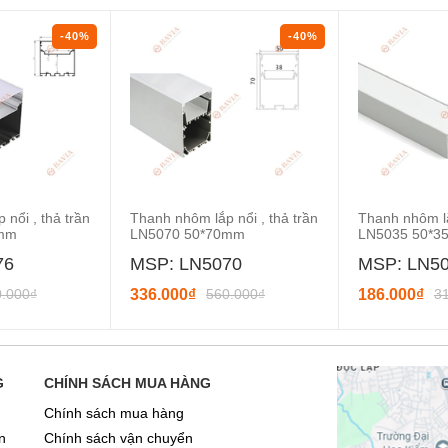
-40%
-40%
nổi , thả trần
Thanh nhôm lắp nổi , thả trần
Thanh nhôm lắ
6mm
LN5070 50*70mm
LN5035 50*
76
MSP: LN5070
MSP: LN5
0.000₫
336.000₫
560.000₫
186.000₫
3
G
CHÍNH SÁCH MUA HÀNG
Chính sách mua hàng
n
Chính sách vận chuyển