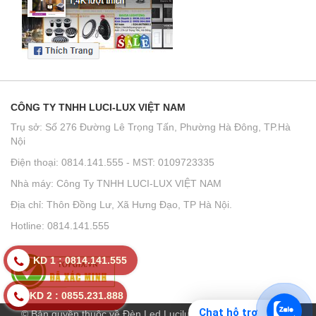
CÔNG TY TNHH LUCI-LUX VIỆT NAM
Trụ sở: Số 276 Đường Lê Trọng Tấn, Phường Hà Đông, TP.Hà
Nội
Điện thoại: 0814.141.555 - MST: 0109723335
Nhà máy: Công Ty TNHH LUCI-LUX VIỆT NAM
Địa chỉ: Thôn Đồng Lư, Xã Hưng Đạo, TP Hà Nội.
Hotline: 0814.141.555
KD 1 : 0814.141.555
KD 2 : 0855.231.888
Chat hỗ trợ
© Bản quyền thuộc về Đèn Led Lucilux