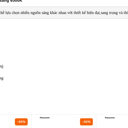
sáng 6500K
ể lựa chọn nhiều nguồn sáng khác nhau với thiết kế hiện đại,sang trọng và thô
%)
ng
-40%
-40%