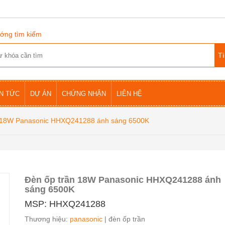
ớng tìm kiếm
IN TỨC
DỰ ÁN
CHỨNG NHẬN
LIÊN HỆ
n 18W Panasonic HHXQ241288 ánh sáng 6500K
Đèn ốp trần 18W Panasonic HHXQ241288 ánh
sáng 6500K
MSP: HHXQ241288
Thương hiệu:
panasonic
| đèn ốp trần