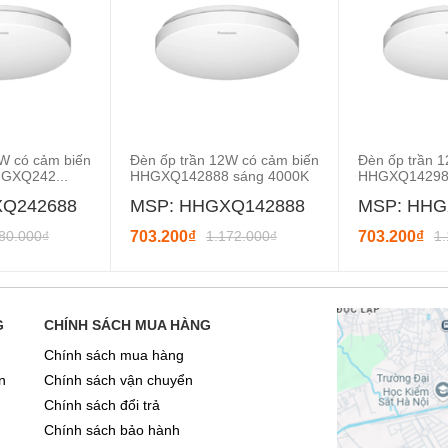
W có cảm biến
Đèn ốp trần 12W có cảm biến
Đèn ốp trần 
HGXQ242...
HHGXQ142888 sáng 4000K
HHGXQ142988
XQ242688
MSP: HHGXQ142888
MSP: HHG
80.000₫
703.200₫
1.172.000₫
703.200₫
1
G
CHÍNH SÁCH MUA HÀNG
Chính sách mua hàng
n
Chính sách vận chuyển
Chính sách đổi trả
Chính sách bảo hành