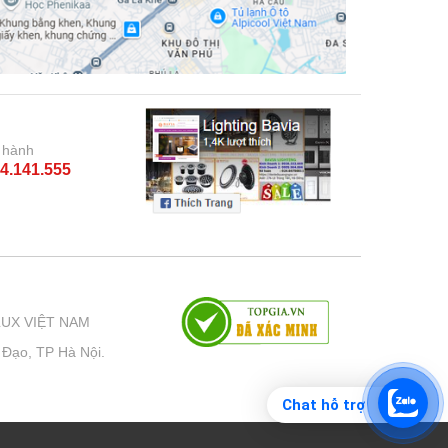
 hành
4.141.555
LUX VIỆT NAM
 Đạo, TP Hà Nội.
Chat hỗ trợ