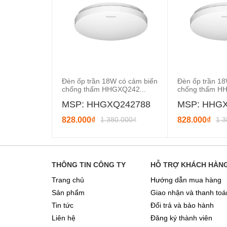
Đèn ốp trần 18W có cảm biến
Đèn ốp trần 18
chống thấm HHGXQ242...
chống thấm H
MSP: HHGXQ242788
MSP: HHG
828.000₫
1.380.000₫
828.000₫
1.3
THÔNG TIN CÔNG TY
HỖ TRỢ KHÁCH HÀN
Trang chủ
Hướng dẫn mua hàng
Sản phẩm
Giao nhận và thanh toá
Tin tức
Đổi trả và bảo hành
Liên hệ
Đăng ký thành viên