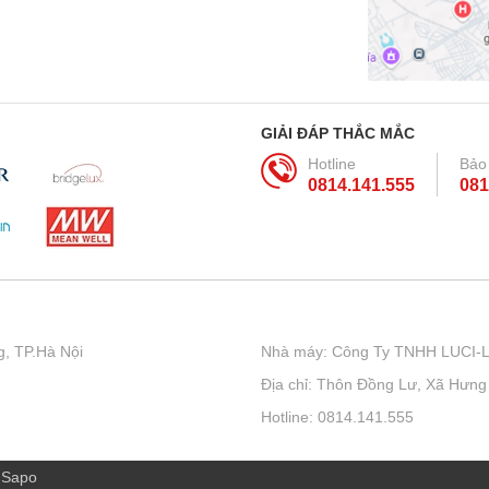
GIẢI ĐÁP THẮC MẮC
Hotline
Bảo
0814.141.555
081
, TP.Hà Nội
Nhà máy: Công Ty TNHH LUCI-
Địa chỉ: Thôn Đồng Lư, Xã Hưng
Hotline: 0814.141.555
i
Sapo