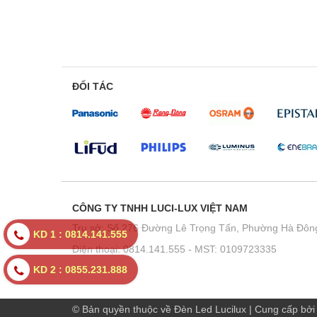
ĐỐI TÁC
CÔNG TY TNHH LUCI-LUX VIỆT NAM
Trụ sở: Số 276 Đường Lê Trọng Tấn, Phường Hà Đông
KD 1 : 0814.141.555
Điện thoại: 0814.141.555 - MST: 0109723335
KD 2 : 0855.231.888
© Bản quyền thuộc về Đèn Led Lucilux
|
Cung cấp bở