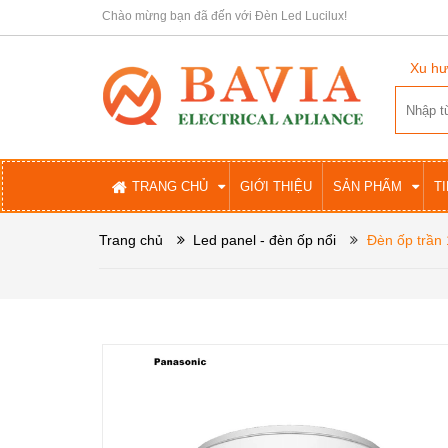
Chào mừng bạn đã đến với Đèn Led Lucilux!
Xu hư
TRANG CHỦ
GIỚI THIỆU
SẢN PHẨM
T
Trang chủ
Led panel - đèn ốp nổi
Đèn ốp trầ