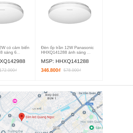
12W có cảm biến
Đèn ốp trần 12W Panasonic
Đèn ốp trần
 sáng 6...
HHXQ141288 ánh sáng ...
HHXQ141188 
XQ142988
MSP: HHXQ141288
MSP: HH
.172.000₫
346.800₫
578.000₫
346.800₫