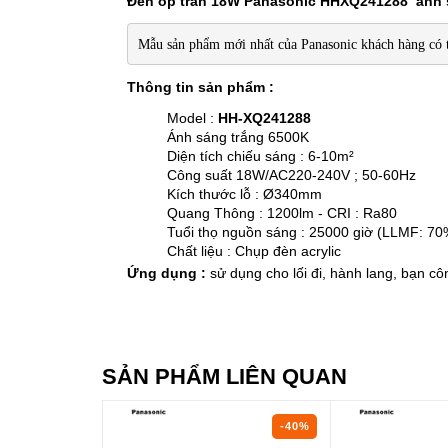
Đèn ốp trần 18W Panasonic HHXQ241288 ánh 
Mẫu sản phẩm mới nhất của Panasonic khách hàng có th
Thông tin sản phẩm :
Model :
HH-XQ241288
Ánh sáng trắng 6500K
Diện tích chiếu sáng : 6-10m²
Công suất 18W/AC220-240V ; 50-60Hz
Kích thước lỗ : Ø340mm
Quang Thông : 1200lm - CRI : Ra80
Tuổi thọ nguồn sáng : 25000 giờ (LLMF: 70
Chất liệu : Chụp đèn acrylic
Ứng dụng :
sử dụng cho lối đi, hành lang, bạn cô
SẢN PHẨM LIÊN QUAN
-40%