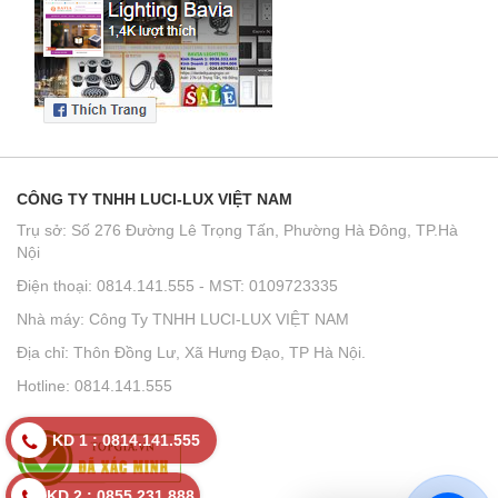
CÔNG TY TNHH LUCI-LUX VIỆT NAM
Trụ sở: Số 276 Đường Lê Trọng Tấn, Phường Hà Đông, TP.Hà
Nội
Điện thoại: 0814.141.555 - MST: 0109723335
Nhà máy: Công Ty TNHH LUCI-LUX VIỆT NAM
Địa chỉ: Thôn Đồng Lư, Xã Hưng Đạo, TP Hà Nội.
Hotline: 0814.141.555
KD 1 : 0814.141.555
KD 2 : 0855.231.888