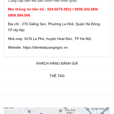
Cung cấp đèn led sân vườn trên toàn quốc.
Mọi thông tin liên hệ : 024.6675.0011 / 0936.332.669/
0909.984.006
Địa chỉ : 276 Giếng Sen, Phường La Khê, Quận Hà Đông,
TP Hà Nội
Nhà máy: KCN La Phù, huyện Hoài Đức, TP Hà Nội.
Webstie: https://denledquangngoc.vn
KHÁCH HÀNG ĐÁNH GIÁ
THẺ TAG