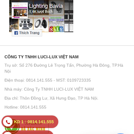
CÔNG TY TNHH LUCI-LUX VIỆT NAM
Trụ sở: Số 276 Đường Lê Trọng Tấn, Phường Hà Đông, TP.Hà
Nội
Điện thoại: 0814.141.555 - MST: 0109723335
Nhà máy: Công Ty TNHH LUCI-LUX VIỆT NAM
Địa chỉ: Thôn Đồng Lư, Xã Hưng Đạo, TP Hà Nội.
Hotline: 0814.141.555
KD 1 : 0814.141.555