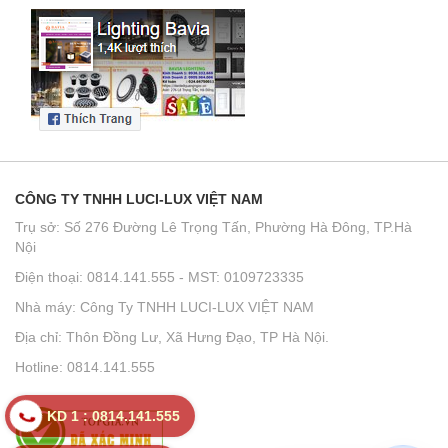
CÔNG TY TNHH LUCI-LUX VIỆT NAM
Trụ sở: Số 276 Đường Lê Trọng Tấn, Phường Hà Đông, TP.Hà
Nội
Điện thoại: 0814.141.555 - MST: 0109723335
Nhà máy: Công Ty TNHH LUCI-LUX VIỆT NAM
Địa chỉ: Thôn Đồng Lư, Xã Hưng Đạo, TP Hà Nội.
Hotline: 0814.141.555
KD 1 : 0814.141.555