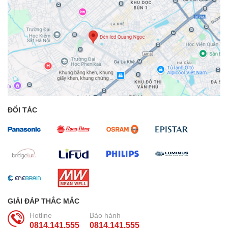
ĐỐI TÁC
GIẢI ĐÁP THẮC MẮC
Hotline
Bảo hành
0814.141.555
0814.141.555