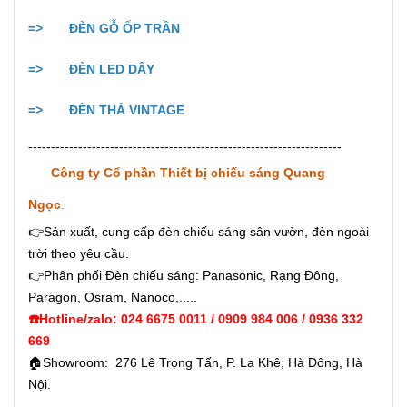
=>
ĐÈN GỖ ỐP TRẦN
=>
ĐÈN LED DÂY
=>
ĐÈN THẢ VINTAGE
---------------------------------------------------------------------
Công ty Cổ phần Thiết bị chiếu sáng Quang
Ngọc
.
👉Sản xuất, cung cấp đèn chiếu sáng sân vườn, đèn ngoài
trời theo yêu cầu.
👉Phân phối Đèn chiếu sáng: Panasonic, Rạng Đông,
Paragon, Osram, Nanoco,.....
☎️Hotline/zalo: 024 6675 0011 / 0909 984 006 / 0936 332
669
🏠Showroom: 276 Lê Trọng Tấn, P. La Khê, Hà Đông, Hà
Nội.