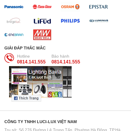
GIẢI ĐÁP THẮC MẮC
Hotline
Bảo hành
0814.141.555
0814.141.555
CÔNG TY TNHH LUCI-LUX VIỆT NAM
Trụ sở: Số 276 Đường Lê Trọng Tấn, Phường Hà Đông, TP.Hà