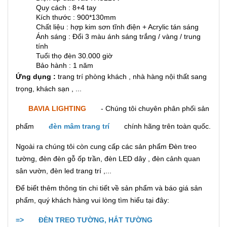
Quy cách : 8+4 tay
Kích thước : 900*130mm
Chất liệu : hợp kim sơn tĩnh điện + Acrylic tán sáng
Ánh sáng : Đổi 3 màu ánh sáng trắng / vàng / trung
tính
Tuổi thọ đèn 30.000 giờ
Bảo hành : 1 năm
Ứng dụng :
trang trí phòng khách , nhà hàng nội thất sang
trọng, khách sạn , ...
BAVIA LIGHTING
- Chúng tôi chuyên phân phối sản
phẩm
đèn mâm trang trí
chính hãng trên toàn quốc.
Ngoài ra chúng tôi còn cung cấp các sản phẩm Đèn treo
tường, đèn đèn gỗ ốp trần, đèn LED dây , đèn cảnh quan
sân vườn, đèn led trang trí ,...
Để biết thêm thông tin chi tiết về sản phẩm và báo giá sản
phẩm, quý khách hàng vui lòng tìm hiểu tại đây:
=>
ĐÈN TREO TƯỜNG, HẮT TƯỜNG