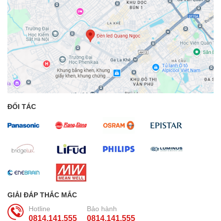
ĐỐI TÁC
GIẢI ĐÁP THẮC MẮC
Hotline
Bảo hành
0814.141.555
0814.141.555