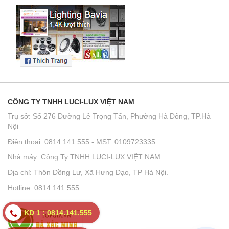
CÔNG TY TNHH LUCI-LUX VIỆT NAM
Trụ sở: Số 276 Đường Lê Trọng Tấn, Phường Hà Đông, TP.Hà
Nội
Điện thoại: 0814.141.555 - MST: 0109723335
Nhà máy: Công Ty TNHH LUCI-LUX VIỆT NAM
Địa chỉ: Thôn Đồng Lư, Xã Hưng Đạo, TP Hà Nội.
Hotline: 0814.141.555
KD 1 : 0814.141.555