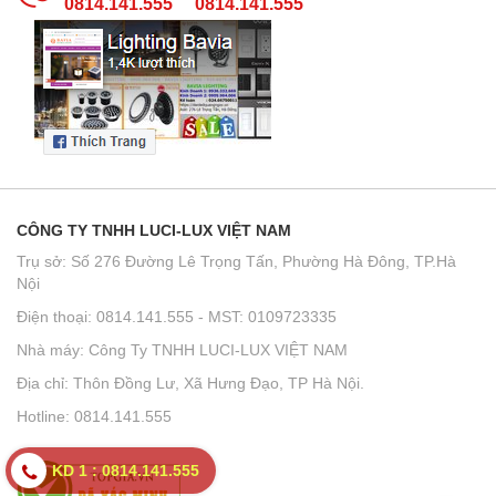
0814.141.555
0814.141.555
CÔNG TY TNHH LUCI-LUX VIỆT NAM
Trụ sở: Số 276 Đường Lê Trọng Tấn, Phường Hà Đông, TP.Hà
Nội
Điện thoại: 0814.141.555 - MST: 0109723335
Nhà máy: Công Ty TNHH LUCI-LUX VIỆT NAM
Địa chỉ: Thôn Đồng Lư, Xã Hưng Đạo, TP Hà Nội.
Hotline: 0814.141.555
KD 1 : 0814.141.555