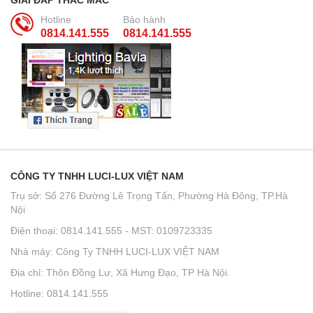
GIẢI ĐÁP THẮC MẮC
Hotline
Bảo hành
0814.141.555
0814.141.555
CÔNG TY TNHH LUCI-LUX VIỆT NAM
Trụ sở: Số 276 Đường Lê Trọng Tấn, Phường Hà Đông, TP.Hà
Nội
Điện thoại: 0814.141.555 - MST: 0109723335
Nhà máy: Công Ty TNHH LUCI-LUX VIỆT NAM
Địa chỉ: Thôn Đồng Lư, Xã Hưng Đạo, TP Hà Nội.
Hotline: 0814.141.555