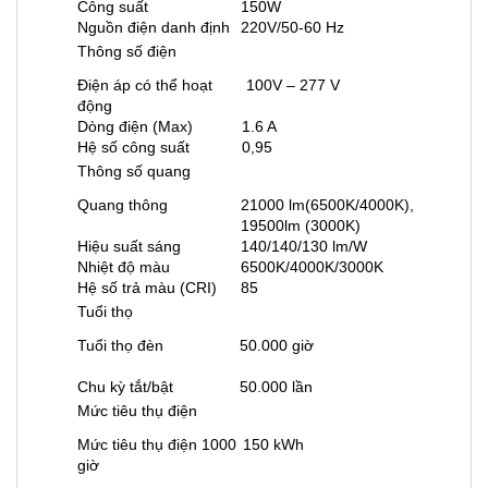
Công suất
150W
Nguồn điện danh định
220V/50-60 Hz
Thông số điện
Điện áp có thể hoạt
100V – 277 V
động
Dòng điện (Max)
1.6 A
Hệ số công suất
0,95
Thông số quang
Quang thông
21000 lm(6500K/4000K),
19500lm (3000K)
Hiệu suất sáng
140/140/130 lm/W
Nhiệt độ màu
6500K/4000K/3000K
Hệ số trả màu (CRI)
85
Tuổi thọ
Tuổi thọ đèn
50.000 giờ
Chu kỳ tắt/bật
50.000 lần
Mức tiêu thụ điện
Mức tiêu thụ điện 1000
150 kWh
giờ