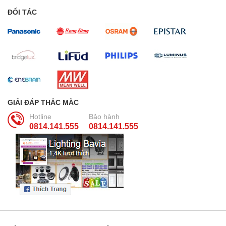
ĐỐI TÁC
GIẢI ĐÁP THẮC MẮC
Hotline
Bảo hành
0814.141.555
0814.141.555