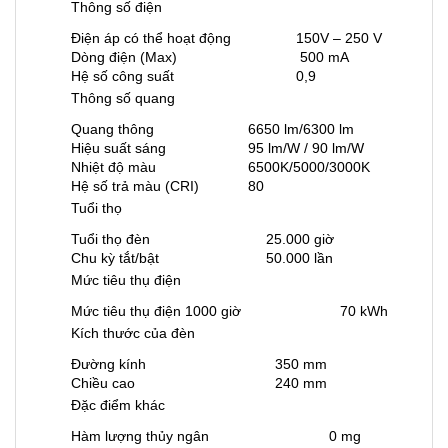
Thông số điện
Điện áp có thể hoạt động
150V – 250 V
Dòng điện (Max)
500 mA
Hệ số công suất
0,9
Thông số quang
Quang thông
6650 lm/6300 lm
Hiệu suất sáng
95 lm/W / 90 lm/W
Nhiệt độ màu
6500K/5000/3000K
Hệ số trả màu (CRI)
80
Tuổi thọ
Tuổi thọ đèn
25.000 giờ
Chu kỳ tắt/bật
50.000 lần
Mức tiêu thụ điện
Mức tiêu thụ điện 1000 giờ
70 kWh
Kích thước của đèn
Đường kính
350 mm
Chiều cao
240 mm
Đặc điểm khác
Hàm lượng thủy ngân
0 mg