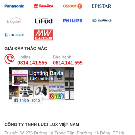
GIẢI ĐÁP THẮC MẮC
Hotline
Bảo hành
0814.141.555
0814.141.555
CÔNG TY TNHH LUCI-LUX VIỆT NAM
Trụ sở: Số 276 Đường Lê Trọng Tấn, Phường Hà Đông, TP.Hà