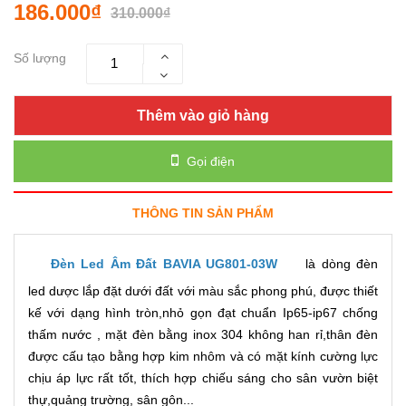
186.000₫
310.000₫
Số lượng
Thêm vào giỏ hàng
Gọi điện
THÔNG TIN SẢN PHẨM
Đèn Led Âm Đất BAVIA UG801-03W
là dòng đèn
led dược lắp đặt dưới đất với màu sắc phong phú, được thiết
kế với dạng hình tròn,nhỏ gọn đạt chuẩn Ip65-ip67 chống
thấm nước , mặt đèn bằng inox 304 không han rỉ,thân đèn
được cấu tạo bằng hợp kim nhôm và có mặt kính cường lực
chịu áp lực rất tốt, thích hợp chiếu sáng cho sân vườn biệt
thự,quảng trường, sân gôn...