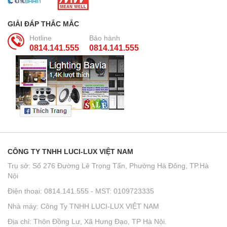
GIẢI ĐÁP THẮC MẮC
Hotline
Bảo hành
0814.141.555
0814.141.555
CÔNG TY TNHH LUCI-LUX VIỆT NAM
Trụ sở: Số 276 Đường Lê Trọng Tấn, Phường Hà Đông, TP.Hà
Nội
Điện thoại: 0814.141.555 - MST: 0109723335
Nhà máy: Công Ty TNHH LUCI-LUX VIỆT NAM
Địa chỉ: Thôn Đồng Lư, Xã Hưng Đạo, TP Hà Nội.