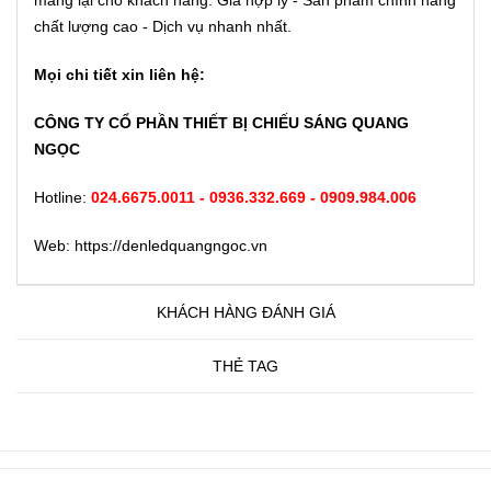
mang lại cho khách hàng: Giá hợp lý - Sản phẩm chính hãng
chất lượng cao - Dịch vụ nhanh nhất.
Mọi chi tiết xin liên hệ:
CÔNG TY CỔ PHẦN THIẾT BỊ CHIẾU SÁNG QUANG
NGỌC
Hotline:
024.6675.0011 - 0936.332.669 - 0909.984.006
Web: https://denledquangngoc.vn
KHÁCH HÀNG ĐÁNH GIÁ
THẺ TAG