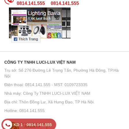
0814.141.555
0814.141.555
CÔNG TY TNHH LUCI-LUX VIỆT NAM
Trụ sở: Số 276 Đường Lê Trọng Tấn, Phường Hà Đông, TP.Hà
Nội
Điện thoại: 0814.141.555 - MST: 0109723335
Nhà máy: Công Ty TNHH LUCI-LUX VIỆT NAM
Địa chỉ: Thôn Đồng Lư, Xã Hưng Đạo, TP Hà Nội.
Hotline: 0814.141.555
KD 1 : 0814.141.555