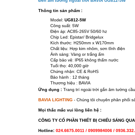
Đèn âm tường ngoài trời BAVIA
UG812-5W
Thông tin sản phẩm :
Model:
UG812-5W
Công suất: 5W
Điện áp: AC85-265V 50/60 hz
Chip Led: Epistar/ Bridgelux
Kích thước: H250mm x W170mm
Chất liệu: Hợp kim nhôm, sơn tĩnh điện
Ánh sáng: Vàng or trắng ấm
Cấp bảo vệ: IP65 không thấm nước
Tuổi thọ: 40,000 giờ
Chứng nhận: CE & RoHS
Bảo hành : 12 tháng
Thương hiệu : BAVIA
Ứng dụng :
Trang trí ngoài trời gắn âm tường cầ
BAVIA LIGHTING
- Chúng tôi chuyên phân phối 
Mọi thắc mắc vui lòng liên hệ :
CÔNG TY CỔ PHẦN THIẾT BỊ CHIẾU SÁNG QU
Hotline:
024.6675.0011 / 0909984006 / 0936.332