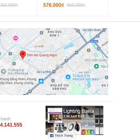
.060.000₫
576.000₫
960.000₫
1.056.000₫
 hành
4.141.555