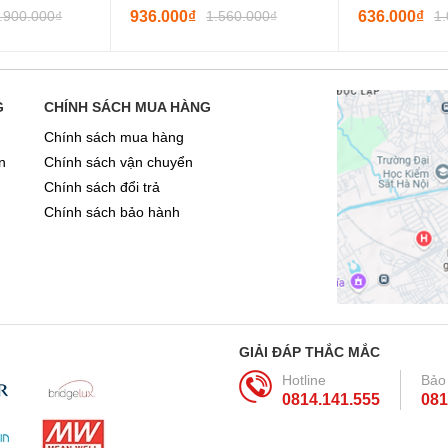
.900.000₫
936.000₫
1.560.000₫
636.000₫
1
G
CHÍNH SÁCH MUA HÀNG
Chính sách mua hàng
n
Chính sách vận chuyển
Chính sách đổi trả
Chính sách bảo hành
GIẢI ĐÁP THẮC MẮC
Hotline
Bảo
0814.141.555
081