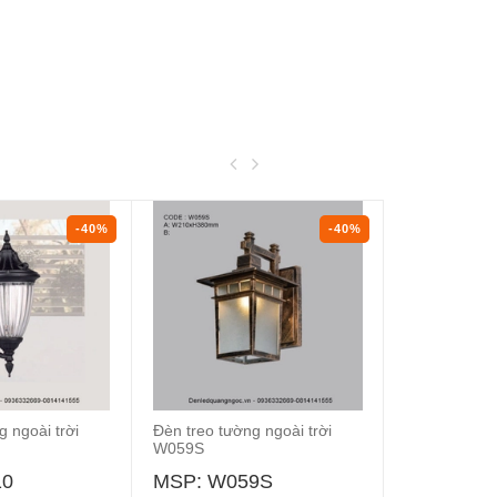
-40%
-40%
g ngoài trời
Đèn treo tường ngoài trời
Đèn treo tườ
W059S
ZY192
10
MSP: W059S
MSP: ZY1