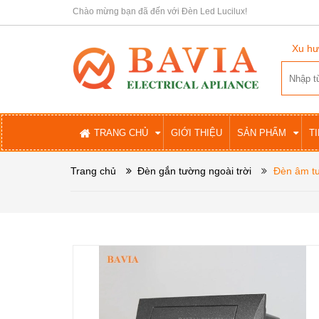
Chào mừng bạn đã đến với Đèn Led Lucilux!
Xu hư
TRANG CHỦ
GIỚI THIỆU
SẢN PHẨM
T
Trang chủ
Đèn gắn tường ngoài trời
Đèn âm t