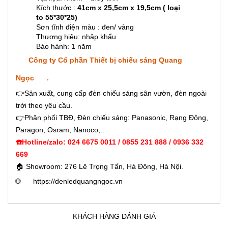
Kích thước :
41cm x 25,5cm x 19,5cm
( loại
to 55*30*25)
Sơn tĩnh điện màu : đen/ vàng
Thương hiệu: nhập khẩu
Bảo hành: 1 năm
Công ty Cổ phần Thiết bị chiếu sáng Quang
Ngọc
.
👉Sản xuất, cung cấp đèn chiếu sáng sân vườn, đèn ngoài
trời theo yêu cầu.
👉Phân phối TBĐ, Đèn chiếu sáng: Panasonic, Rạng Đông,
Paragon, Osram, Nanoco,..
☎️Hotline/zalo: 024 6675 0011 / 0855 231 888 / 0936 332
669
🏠 Showroom: 276 Lê Trọng Tấn, Hà Đông, Hà Nội.
🌐
https://denledquangngoc.vn
KHÁCH HÀNG ĐÁNH GIÁ