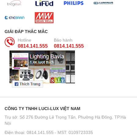
GIẢI ĐÁP THẮC MẮC
Hotline
Bảo hành
0814.141.555
0814.141.555
CÔNG TY TNHH LUCI-LUX VIỆT NAM
Trụ sở: Số 276 Đường Lê Trọng Tấn, Phường Hà Đông, TP.Hà
Nội
Điện thoại: 0814.141.555 - MST: 0109723335