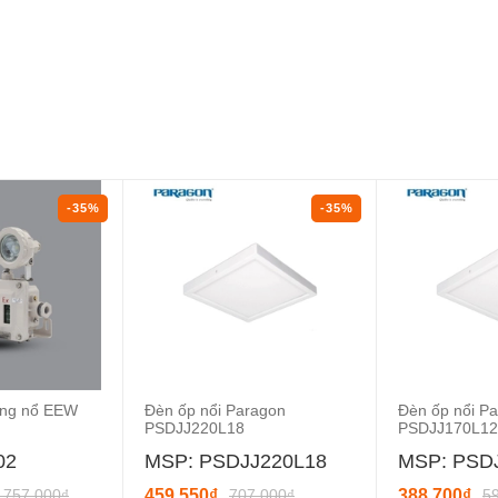
-35%
-35%
ống nổ EEW
Đèn ốp nổi Paragon
Đèn ốp nổi P
PSDJJ220L18
PSDJJ170L12
02
MSP: PSDJJ220L18
MSP: PSD
.757.000₫
459.550₫
707.000₫
388.700₫
5