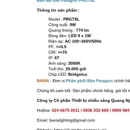
Đèn âm sàn Paragon PRGT9L
Thông tin sản phẩm :
Model :
PRGT9L
Công suất:
9W
Quang thông :
774 lm
Bóng đèn:
LED 9 x 1W
Điện áp:
AC 100~260V/50Hz
PF:
>=0.5
CRI:
>=70
IP:
67
Ánh sáng:
3000K
Tuổi thọ:
25.000 giờ
Chip LED:
Bridgelux
BAVIA
- Đơn vị
Phân phối Đèn Paragon
chính hã
Chúng tôi cam kết: Sản phẩm chính hãng, giá tốt n
Công ty Cổ phần Thiết bị chiếu sáng Quang N
Hotline:
024 6675 0011 / 0936 332 669 / 0909 984
Email: bavialighting@gmail.com