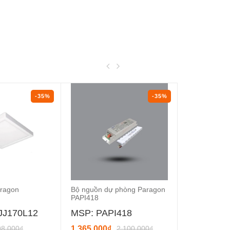
-35%
-35%
aragon
Bộ nguồn dự phòng Paragon
Đèn sạc âm 
PAPI418
Paragon P
JJ170L12
MSP: PAPI418
MSP: PE
98.000₫
1.365.000₫
2.100.000₫
785.200₫