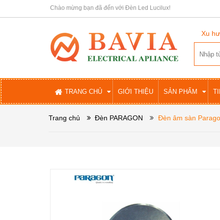
Chào mừng bạn đã đến với Đèn Led Lucilux!
Xu hư
TRANG CHỦ
GIỚI THIỆU
SẢN PHẨM
T
Trang chủ
Đèn PARAGON
Đèn âm sàn Parag