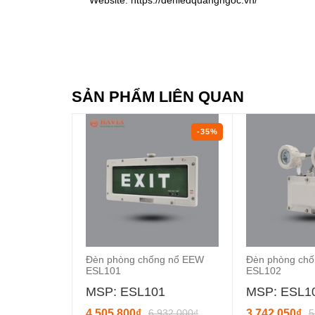
Website: https://denledquangngoc.vn/
SẢN PHẨM LIÊN QUAN
-35%
Đèn phòng chống nổ EEW
Đèn phòng ch
ESL101
ESL102
MSP: ESL101
MSP: ESL1
4.505.800₫
6.932.000₫
3.742.050₫
5