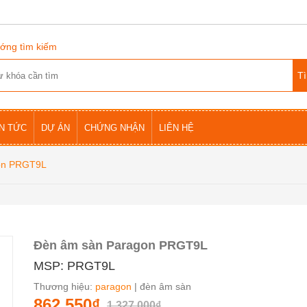
ớng tìm kiếm
IN TỨC
DỰ ÁN
CHỨNG NHẬN
LIÊN HỆ
on PRGT9L
Đèn âm sàn Paragon PRGT9L
MSP: PRGT9L
Thương hiệu:
paragon
| đèn âm sàn
862.550₫
1.327.000₫