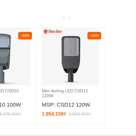
-45%
-45%
ED CSD10
Đèn đường LED CSD12
Đèn đường 
120W
100W
10 100W
MSP: CSD12 120W
MSP: CS
6.376.000₫
1.954.150₫
3.553.000₫
1.840.300₫