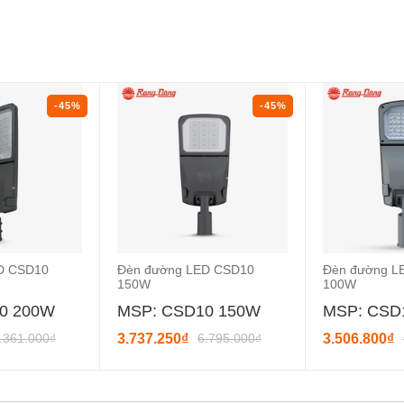
-45%
-45%
D CSD10
Đèn đường LED CSD10
Đèn đường L
150W
100W
0 200W
MSP: CSD10 150W
MSP: CSD
.361.000₫
3.737.250₫
6.795.000₫
3.506.800₫