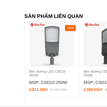
SẢN PHẨM LIÊN QUAN
-45%
Đèn đường LED CSD10
Đèn đường LE
250W
200W
MSP: CSD10 250W
MSP: CSD1
4.811.400₫
8.748.000₫
4.598.550₫
8