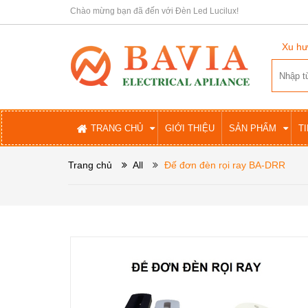
Chào mừng bạn đã đến với Đèn Led Lucilux!
Xu hư
TRANG CHỦ
GIỚI THIỆU
SẢN PHẨM
T
Trang chủ
All
Đế đơn đèn rọi ray BA-DRR