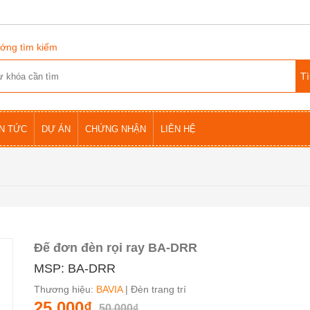
ớng tìm kiếm
IN TỨC
DỰ ÁN
CHỨNG NHẬN
LIÊN HỆ
Đế đơn đèn rọi ray BA-DRR
MSP: BA-DRR
Thương hiệu:
BAVIA
| Đèn trang trí
25.000₫
50.000₫