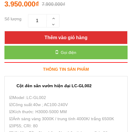
3.950.000₫
7.900.000₫
Số lượng
Thêm vào giỏ hàng
Gọi điện
THÔNG TIN SẢN PHẨM
Cột đèn sân vườn hiện đại LC-GL002
☑️Model :LC-GL002
☑️Công suất:40w ; AC100-240V
☑️Kích thước: H3000-5000 MM
☑️Ánh sáng vàng 3000K / trung tính 4000K/ trắng 6500K
☑️IP55; CRI: 80