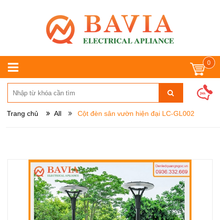
0
Trang chủ
All
Cột đèn sân vườn hiện đại LC-GL002