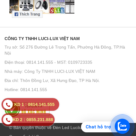
CÔNG TY TNHH LUCI-LUX VIỆT NAM
Trụ sở: Số 276 Đường Lê Trọng Tấn, Phường Hà Đông, TP.Hà
Nội
Điện thoại: 0814.141.555 - MST: 0109723335
Nhà máy: Công Ty TNHH LUCI-LUX VIỆT NAM
Địa chỉ: Thôn Đồng Lư, Xã Hưng Đạo, TP Hà Nội.
Hotline: 0814.141.555
KD 1 : 0814.141.555
KD 2 : 0855.231.888
Chat hỗ trợ
© Bản quyền thuộc về Đèn Led Lucilux