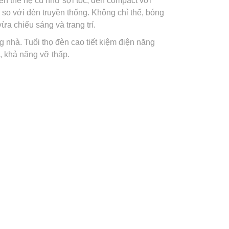
đèn thế hệ cũ như sợi tóc, đèn compact với
g so với đèn truyền thống. Không chỉ thế, bóng
a chiếu sáng và trang trí.
ng nhà. Tuổi thọ đèn cao tiết kiệm điện năng
, khả năng vỡ thấp.