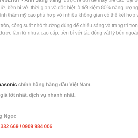
V9LH6T - Ánh Sáng Vàng
được ra đời để thay thế các loại 
iờ, bền bỉ với thời gian và đặc biệt là tiết kiệm 80% năng lượn
ính thẩm mỹ cao phù hợp với nhiều không gian có thể kết hợp vừ
 tròn, công suất nhỏ thường dùng để chiếu sáng và trang trí tro
 được làm từ nhựa cao cấp, bền bỉ với tác động vật lý bên ngoài
anasonic
chính hãng hàng đầu Việt Nam.
iá tốt nhất, dịch vụ nhanh nhất.
ng Ngọc
 332 669 / 0909 984 006