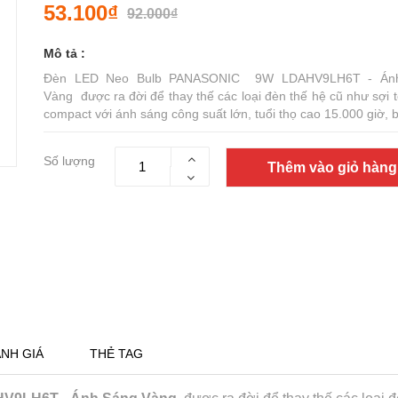
53.100₫
92.000₫
Mô tả :
Đèn LED Neo Bulb PANASONIC 9W LDAHV9LH6T - Án
Vàng được ra đời để thay thế các loại đèn thế hệ cũ như sợi 
compact với ánh sáng công suất lớn, tuổi thọ cao 15.000 giờ, bề
Số lượng
Thêm vào giỏ hàng
NH GIÁ
THẺ TAG