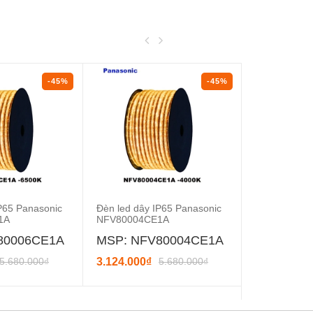
-45%
-45%
P65 Panasonic
Đèn led dây IP65 Panasonic
Đèn Led bán
1A
NFV80004CE1A
Panasonic 
80006CE1A
MSP: NFV80004CE1A
MSP: NN
5.680.000₫
3.124.000₫
5.680.000₫
239.800₫