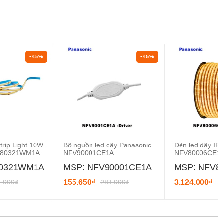
-45%
-45%
rip Light 10W
Bộ nguồn led dây Panasonic
Đèn led dây I
FV80321WM1A
NFV90001CE1A
NFV80006CE
80321WM1A
MSP: NFV90001CE1A
MSP: NFV
5.000₫
155.650₫
283.000₫
3.124.000₫