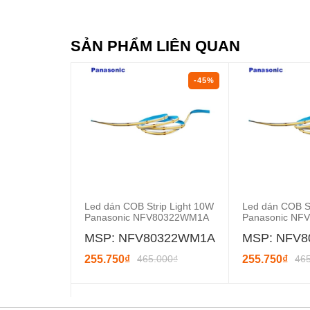
SẢN PHẨM LIÊN QUAN
-45%
Led dán COB Strip Light 10W
Led dán COB St
Panasonic NFV80322WM1A
Panasonic N
MSP: NFV80322WM1A
MSP: NFV
255.750₫
465.000₫
255.750₫
46