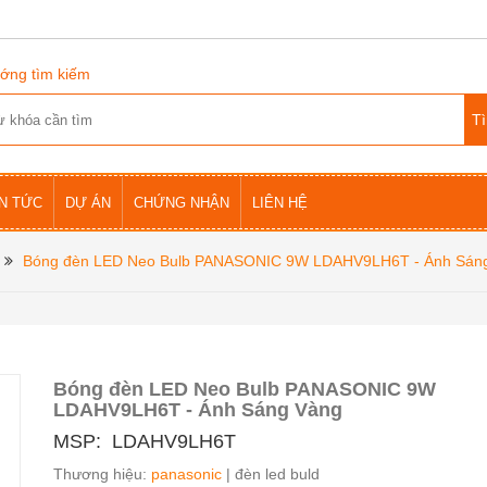
ớng tìm kiếm
IN TỨC
DỰ ÁN
CHỨNG NHẬN
LIÊN HỆ
Bóng đèn LED Neo Bulb PANASONIC 9W LDAHV9LH6T - Ánh Sán
Bóng đèn LED Neo Bulb PANASONIC 9W
LDAHV9LH6T - Ánh Sáng Vàng
MSP: LDAHV9LH6T
Thương hiệu:
panasonic
| đèn led buld