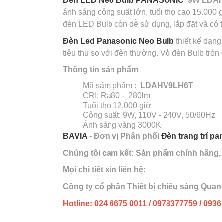
Đèn LED Neo Bulb PANASONIC
9W LDAH
ánh sáng công suất lớn, tuổi thọ cao 15.000 g
đèn LED Bulb còn dễ sử dụng, lắp đặt và có t
Đèn Led Panasonic Neo Bulb
thiết kế dạng
tiêu thụ so với đèn thường. Vỏ đèn Bulb tròn
Thông tin sản phẩm
Mã sảm phẩm :
LDAHV9LH6T
CRI: Ra80 - 280lm
Tuổi thọ 12,000 giờ
Công suất: 9W, 110V - 240V, 50/60Hz
Ánh sáng vàng 3000K
BAVIA
- Đơn vị Phân phối
Đèn trang trí p
Chúng tôi cam kết: Sản phẩm chính hãng, g
Mọi chi tiết xin liên hệ:
Công ty cổ phần Thiết bị chiếu sáng Qua
Hotline:
024 6675 0011 / 0978377759 / 0936