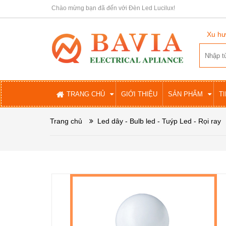
Chào mừng bạn đã đến với Đèn Led Lucilux!
Xu hư
TRANG CHỦ
GIỚI THIỆU
SẢN PHẨM
T
Trang chủ
Led dây - Bulb led - Tuýp Led - Rọi ray