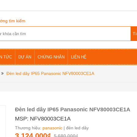
ớng tìm kiếm
IN TỨC
DỰ ÁN
CHỨNG NHẬN
LIÊN HỆ
Đèn led dây IP65 Panasonic NFV80003CE1A
Đèn led dây IP65 Panasonic NFV80003CE1A
MSP: NFV80003CE1A
Thương hiệu:
panasonic
| đèn led dây
3.124.000₫
5.680.000₫