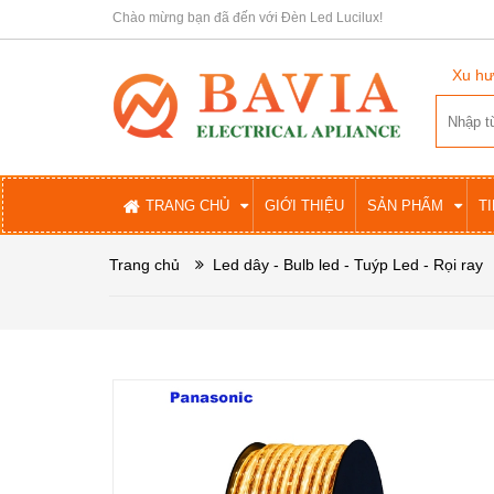
Chào mừng bạn đã đến với Đèn Led Lucilux!
Xu hư
TRANG CHỦ
GIỚI THIỆU
SẢN PHẨM
T
Trang chủ
Led dây - Bulb led - Tuýp Led - Rọi ray