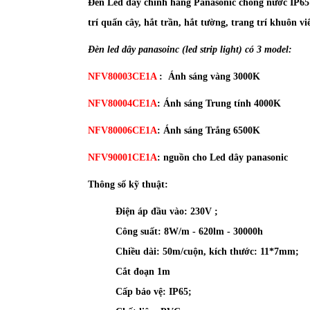
Đèn Led dây chính hãng Panasonic chống nước IP65 
trí quấn cây, hắt trần, hắt tường, trang trí khuôn viê
Đèn led dây panasoinc (led strip light) có 3 model:
NFV80003CE1A
: Ánh sáng vàng 3000K
NFV80004CE1A
: Ánh sáng Trung tính 4000K
NFV80006CE1A
: Ánh sáng Trắng 6500K
NFV90001CE1A
: nguồn cho Led dây panasonic
Thông số kỹ thuật:
Điện áp đầu vào: 230V ;
Công suất: 8W/m - 620lm - 30000h
Chiều dài: 50m/cuộn, kích thước: 11*7mm;
Cắt đoạn 1m
Cấp bảo vệ: IP65;