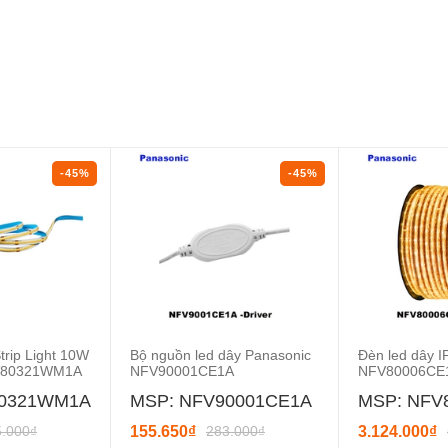
-45%
-45%
rip Light 10W
Bộ nguồn led dây Panasonic
Đèn led dây I
FV80321WM1A
NFV90001CE1A
NFV80006CE
80321WM1A
MSP: NFV90001CE1A
MSP: NFV
5.000₫
155.650₫
283.000₫
3.124.000₫