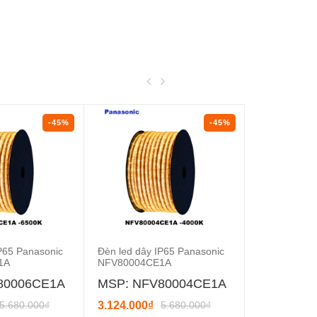
-45%
-45%
P65 Panasonic
Đèn led dây IP65 Panasonic
Đèn Led bán
1A
NFV80004CE1A
Panasonic 
80006CE1A
MSP: NFV80004CE1A
MSP: NN
5.680.000₫
3.124.000₫
5.680.000₫
239.800₫