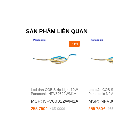
SẢN PHẨM LIÊN QUAN
-45%
Led dán COB Strip Light 10W
Led dán COB St
Panasonic NFV80322WM1A
Panasonic N
MSP: NFV80322WM1A
MSP: NFV
255.750₫
465.000₫
255.750₫
46