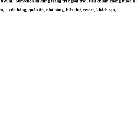
8W/m, 50m/cuộn sử dụng trang trí ngoài trời, tiêu chuẩn chống nước IP
n,....cửa hàng, quán ăn, nhà hàng, biệt thự, resort, khách sạn,....