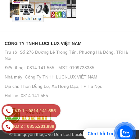
CÔNG TY TNHH LUCI-LUX VIỆT NAM
Trụ sở: Số 276 Đường Lê Trọng Tấn, Phường Hà Đông, TP.Hà
Nội
Điện thoại: 0814.141.555 - MST: 0109723335
Nhà máy: Công Ty TNHH LUCI-LUX VIỆT NAM
Địa chỉ: Thôn Đồng Lư, Xã Hưng Đạo, TP Hà Nội.
Hotline: 0814.141.555
KD 1 : 0814.141.555
KD 2 : 0855.231.888
Chat hỗ trợ
© Bản quyền thuộc về Đèn Led Lucilux