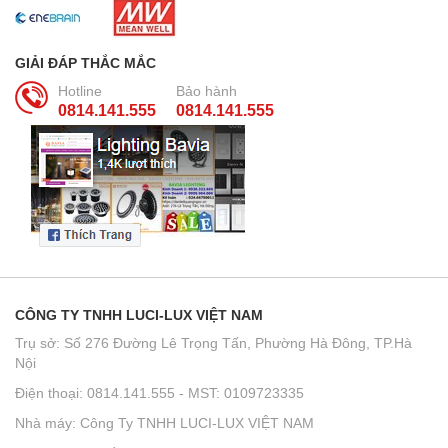
GIẢI ĐÁP THẮC MẮC
Hotline
Bảo hành
0814.141.555
0814.141.555
CÔNG TY TNHH LUCI-LUX VIỆT NAM
Trụ sở: Số 276 Đường Lê Trọng Tấn, Phường Hà Đông, TP.Hà
Nội
Điện thoại: 0814.141.555 - MST: 0109723335
Nhà máy: Công Ty TNHH LUCI-LUX VIỆT NAM