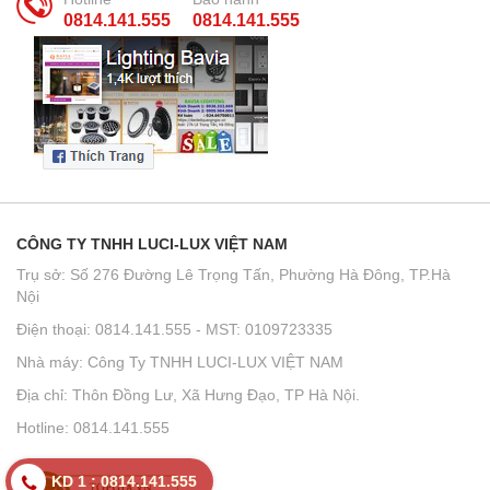
0814.141.555
0814.141.555
CÔNG TY TNHH LUCI-LUX VIỆT NAM
Trụ sở: Số 276 Đường Lê Trọng Tấn, Phường Hà Đông, TP.Hà
Nội
Điện thoại: 0814.141.555 - MST: 0109723335
Nhà máy: Công Ty TNHH LUCI-LUX VIỆT NAM
Địa chỉ: Thôn Đồng Lư, Xã Hưng Đạo, TP Hà Nội.
Hotline: 0814.141.555
KD 1 : 0814.141.555