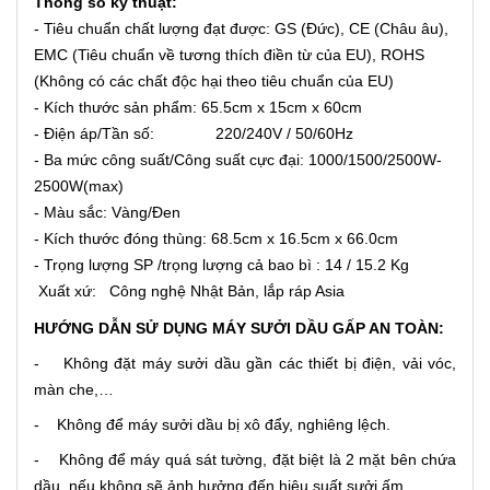
Thông số kỹ thuật:
- Tiêu chuẩn chất lượng đạt được: GS (Đức), CE (Châu âu),
EMC (Tiêu chuẩn về tương thích điền từ của EU), ROHS
(Không có các chất độc hại theo tiêu chuẩn của EU)
- Kích thước sản phẩm: 65.5cm x 15cm x 60cm
- Điện áp/Tần số: 220/240V / 50/60Hz
- Ba mức công suất/Công suất cực đại: 1000/1500/2500W-
2500W(max)
- Màu sắc: Vàng/Đen
- Kích thước đóng thùng: 68.5cm x 16.5cm x 66.0cm
- Trọng lượng SP /trọng lượng cả bao bì : 14 / 15.2 Kg
Xuất xứ: Công nghệ Nhật Bản, lắp ráp Asia
HƯỚNG DẪN SỬ DỤNG MÁY SƯỞI DẦU GẤP AN TOÀN:
- Không đặt máy sưởi dầu gần các thiết bị điện, vải vóc,
màn che,…
- Không để máy sưởi dầu bị xô đẩy, nghiêng lệch.
- Không để máy quá sát tường, đặt biệt là 2 mặt bên chứa
dầu, nếu không sẽ ảnh hưởng đến hiệu suất sưởi ấm.