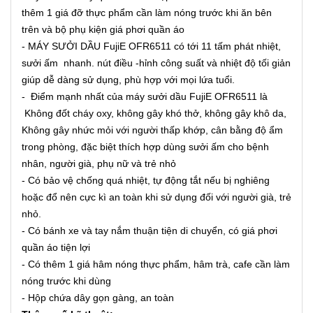
thêm 1 giá đỡ thực phẩm cần làm nóng trước khi ăn bên
trên và bộ phụ kiện giá phơi quần áo
- MÁY SƯỞI DẦU FujiE OFR6511 có tới 11 tấm phát nhiệt,
sưởi ấm nhanh. nút điều -hỉnh công suất và nhiệt độ tối giản
giúp dễ dàng sử dụng, phù hợp với mọi lứa tuổi.
- Điểm mạnh nhất của máy sưởi dầu FujiE OFR6511 là
Không đốt cháy oxy, không gây khó thở, không gây khô da,
Không gây nhức mỏi với người thấp khớp, cân bằng độ ẩm
trong phòng, đặc biệt thích hợp dùng sưởi ấm cho bệnh
nhân, người già, phụ nữ và trẻ nhỏ
- Có bảo vệ chống quá nhiệt, tự động tắt nếu bị nghiêng
hoặc đổ nên cực kì an toàn khi sử dụng đối với người già, trẻ
nhỏ.
- Có bánh xe và tay nắm thuận tiện di chuyển, có giá phơi
quần áo tiện lợi
- Có thêm 1 giá hâm nóng thực phẩm, hâm trà, cafe cần làm
nóng trước khi dùng
- Hộp chứa dây gọn gàng, an toàn