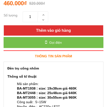
460.000₫
920.000₫
Số lượng
Thêm vào giỏ hàng
Gọi điện
THÔNG TIN SẢN PHẨM
Đèn trụ cổng nhôm
Thông số kĩ thuật
Mã sản phẩm:
BA-MT1938 :
size: 19x38cm giá 460K
BA-MT2448 : siz
e: 25x48cm giá 640K
BA-MT3055 :
size: 30x55cm giá 960K
Công suất : 5~15W
Nguồn điện : AC220v / E27