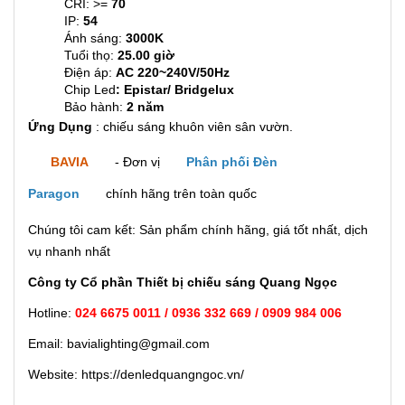
CRI: >=
70
IP:
54
Ánh sáng:
3000K
Tuổi thọ:
25.00 giờ
Điện áp:
AC 220~240V/50Hz
Chip Led
: Epistar/ Bridgelux
Bảo hành:
2
năm
Ứng Dụng
: chiếu sáng khuôn viên sân vườn.
BAVIA
- Đơn vị
Phân phối Đèn
Paragon
chính hãng trên toàn quốc
Chúng tôi cam kết: Sản phẩm chính hãng, giá tốt nhất, dịch
vụ nhanh nhất
Công ty Cổ phần Thiết bị chiếu sáng Quang Ngọc
Hotline:
024 6675 0011 / 0936 332 669 / 0909 984 006
Email: bavialighting@gmail.com
Website: https://denledquangngoc.vn/