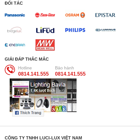
ĐỐI TÁC
GIẢI ĐÁP THẮC MẮC
Hotline
Bảo hành
0814.141.555
0814.141.555
CÔNG TY TNHH LUCI-LUX VIỆT NAM