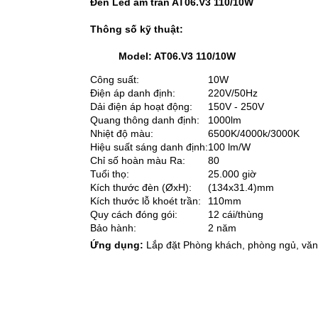
Đèn Led âm trần AT06.V3 110/10W
Thông số kỹ thuật:
Model: AT06.V3 110/10W
Công suất:
10W
Điện áp danh định:
220V/50Hz
Dải điện áp hoạt động:
150V - 250V
Quang thông danh định:
1000lm
Nhiệt độ màu:
6500K/4000k/3000K
Hiệu suất sáng danh định:
100 lm/W
Chỉ số hoàn màu Ra:
80
Tuổi thọ:
25.000 giờ
Kích thước đèn (ØxH):
(134x31.4)mm
Kích thước lỗ khoét trần:
110mm
Quy cách đóng gói:
12 cái/thùng
Bảo hành:
2 năm
Ứng dụng:
Lắp đặt Phòng khách, phòng ngủ, văn 