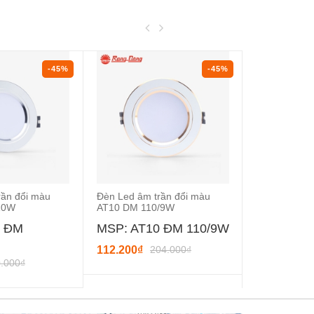
-45%
-45%
rần đổi màu
Đèn Led âm trần đổi màu
Đèn Led âm 
10W
AT10 DM 110/9W
AT10 DM 11
0 ĐM
MSP: AT10 ĐM 110/9W
MSP: AT1
110/10W
112.200₫
204.000₫
.000₫
112.200₫