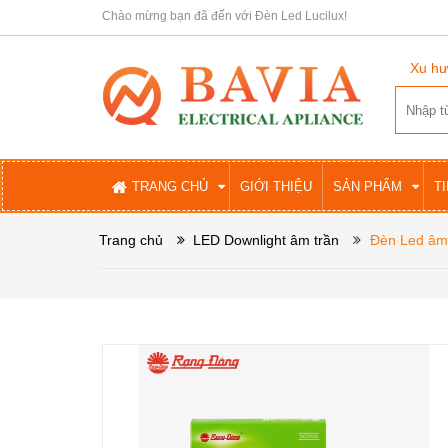
Chào mừng bạn đã đến với Đèn Led Lucilux!
Xu hư
TRANG CHỦ
GIỚI THIỆU
SẢN PHẨM
T
Trang chủ
LED Downlight âm trần
Đèn Led âm