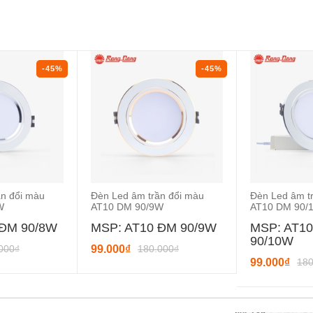
-45%
-45%
ần đổi màu
Đèn Led âm trần đổi màu
Đèn Led âm t
W
AT10 DM 90/9W
AT10 DM 90/
 ĐM 90/8W
MSP: AT10 ĐM 90/9W
MSP: AT1
90/10W
000₫
99.000₫
180.000₫
99.000₫
180