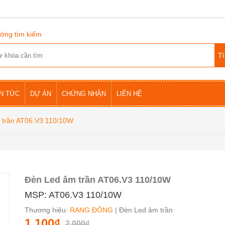
ớng tìm kiếm
IN TỨC
DỰ ÁN
CHỨNG NHẬN
LIÊN HỆ
 trần AT06.V3 110/10W
Đèn Led âm trần AT06.V3 110/10W
MSP: AT06.V3 110/10W
Thương hiệu:
RẠNG ĐÔNG
| Đèn Led âm trần
1.100₫
2.000₫