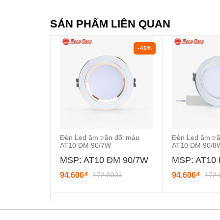
SẢN PHẨM LIÊN QUAN
-45%
Đèn Led âm trần đổi màu
Đèn Led âm tr
AT10 DM 90/7W
AT10 DM 90/8
MSP: AT10 ĐM 90/7W
MSP: AT10
94.600₫
172.000₫
94.600₫
172.