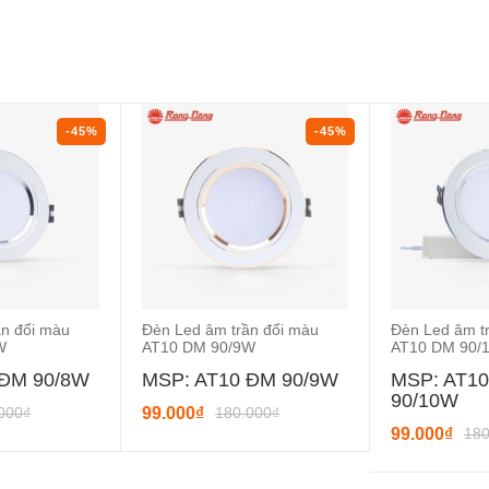
-45%
-45%
ần đổi màu
Đèn Led âm trần đổi màu
Đèn Led âm t
W
AT10 DM 90/9W
AT10 DM 90/
 ĐM 90/8W
MSP: AT10 ĐM 90/9W
MSP: AT1
90/10W
000₫
99.000₫
180.000₫
99.000₫
180