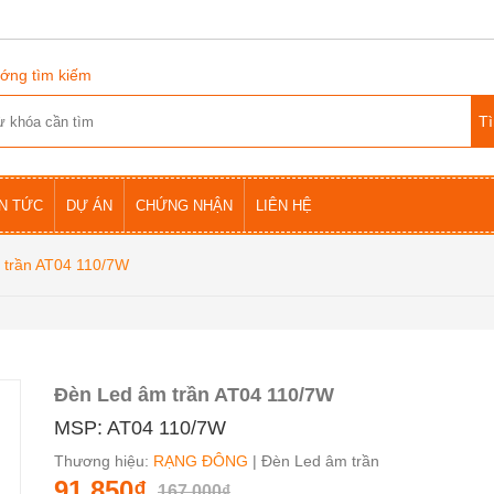
ớng tìm kiếm
IN TỨC
DỰ ÁN
CHỨNG NHẬN
LIÊN HỆ
 trần AT04 110/7W
Đèn Led âm trần AT04 110/7W
MSP: AT04 110/7W
Thương hiệu:
RẠNG ĐÔNG
| Đèn Led âm trần
91.850₫
167.000₫