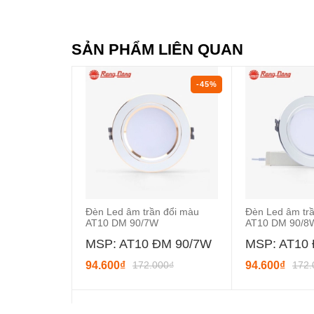
SẢN PHẨM LIÊN QUAN
-45%
Đèn Led âm trần đổi màu
Đèn Led âm tr
AT10 DM 90/7W
AT10 DM 90/8
MSP: AT10 ĐM 90/7W
MSP: AT10
94.600₫
172.000₫
94.600₫
172.