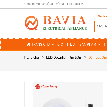
Chào mừng bạn đã đến với Đèn Led Lucilux!
Xu hư
TRANG CHỦ
GIỚI THIỆU
SẢN PHẨM
T
Trang chủ
LED Downlight âm trần
Đèn Led âm