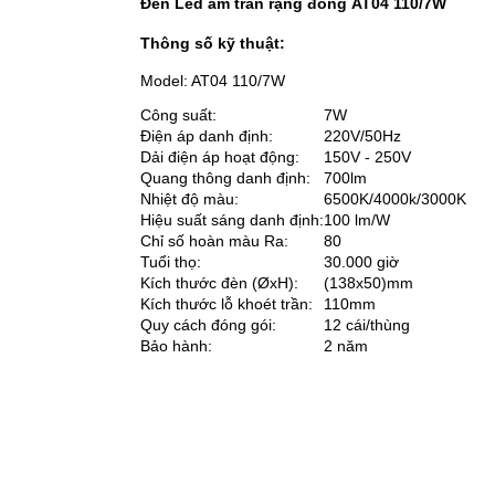
Đèn Led âm trần rạng đông AT04 110/7W
Thông số kỹ thuật:
Model: AT04 110/7W
Công suất:
7W
Điện áp danh định:
220V/50Hz
Dải điện áp hoạt động:
150V - 250V
Quang thông danh định:
700lm
Nhiệt độ màu:
6500K/4000k/3000K
Hiệu suất sáng danh định:
100 lm/W
Chỉ số hoàn màu Ra:
80
Tuổi thọ:
30.000 giờ
Kích thước đèn (ØxH):
(138x50)mm
Kích thước lỗ khoét trần:
110mm
Quy cách đóng gói:
12 cái/thùng
Bảo hành:
2 năm