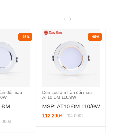
-45%
-45%
rần đổi màu
Đèn Led âm trần đổi màu
Đèn Led âm 
10W
AT10 DM 110/9W
AT10 DM 11
0 ĐM
MSP: AT10 ĐM 110/9W
MSP: AT1
110/10W
112.200₫
204.000₫
.000₫
112.200₫