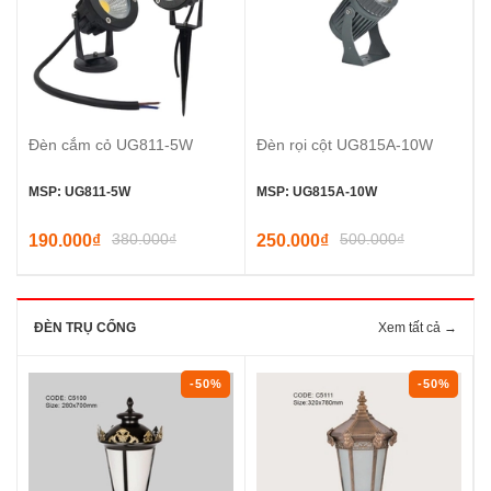
Đèn cắm cỏ UG811-5W
Đèn rọi cột UG815A-10W
MSP: UG811-5W
MSP: UG815A-10W
380.000₫
500.000₫
190.000₫
250.000₫
ĐÈN TRỤ CỔNG
Xem tất cả →
-50%
-50%