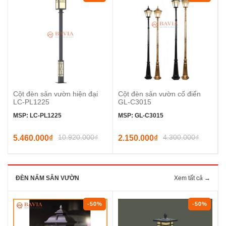
Cột đèn sân vườn hiện đại
Cột đèn sân vườn cổ điển
LC-PL1225
GL-C3015
MSP: LC-PL1225
MSP: GL-C3015
10.920.000₫
4.300.000₫
5.460.000₫
2.150.000₫
ĐÈN NẤM SÂN VƯỜN
Xem tất cả →
-50%
-50%