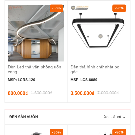
-50%
-50%
Đèn Led thả văn phòng uốn
Đèn thả hình chữ nhật bo
cong
góc
MSP: LCRS-120
MSP: LCS-6080
1.600.000₫
7.000.000₫
800.000₫
3.500.000₫
ĐÈN SÂN VƯỜN
Xem tất cả →
-50%
-50%