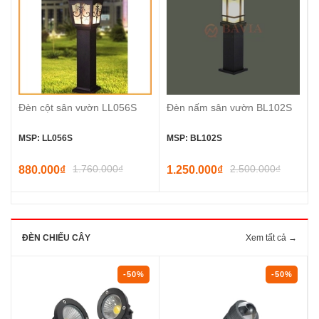
Đèn cột sân vườn LL056S
Đèn nấm sân vườn BL102S
MSP: LL056S
MSP: BL102S
1.760.000₫
2.500.000₫
880.000₫
1.250.000₫
ĐÈN CHIẾU CÂY
Xem tất cả →
-50%
-50%