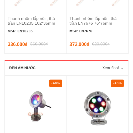
Thanh nhôm lắp nổi , thả
Thanh nhôm lắp nổi , thả
trần LN10235 102*35mm
trần LN7676 76*76mm
MSP: LN10235
MSP: LN7676
560.000₫
620.000₫
336.000₫
372.000₫
ĐÈN ÂM NƯỚC
Xem tất cả →
-40%
-40%