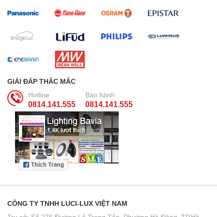
GIẢI ĐÁP THẮC MẮC
Hotline
Bảo hành
0814.141.555
0814.141.555
CÔNG TY TNHH LUCI-LUX VIỆT NAM
Trụ sở: Số 276 Đường Lê Trọng Tấn, Phường Hà Đông, TP.Hà