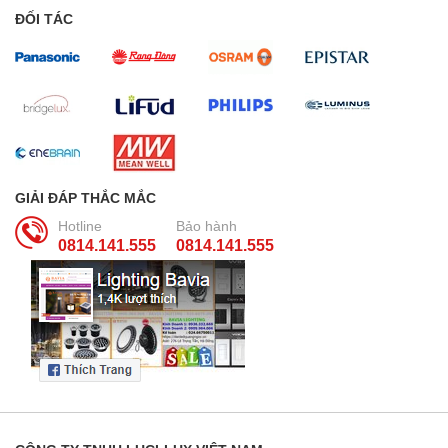
ĐỐI TÁC
GIẢI ĐÁP THẮC MẮC
Hotline
Bảo hành
0814.141.555
0814.141.555