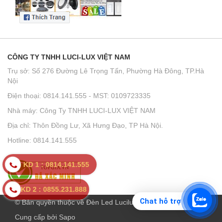
CÔNG TY TNHH LUCI-LUX VIỆT NAM
Trụ sở: Số 276 Đường Lê Trọng Tấn, Phường Hà Đông, TP.Hà
Nội
Điện thoại: 0814.141.555 - MST: 0109723335
Nhà máy: Công Ty TNHH LUCI-LUX VIỆT NAM
Địa chỉ: Thôn Đồng Lư, Xã Hưng Đạo, TP Hà Nội.
Hotline: 0814.141.555
KD 1 : 0814.141.555
KD 2 : 0855.231.888
Chat hỗ trợ
© Bản quyền thuộc về Đèn Led Lucilux
Cung cấp bởi
Sapo