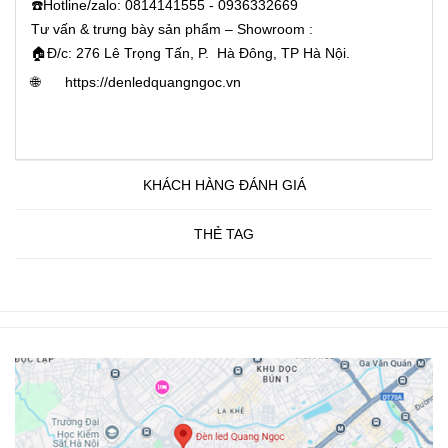
☎️Hotline/zalo: 0814141555 - 0936332669
Tư vấn & trưng bày sản phẩm – Showroom :
🏠Đ/c: 276 Lê Trọng Tấn, P. Hà Đông, TP Hà Nội.
🌐
https://denledquangngoc.vn
KHÁCH HÀNG ĐÁNH GIÁ
THẺ TAG