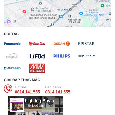
ĐỐI TÁC
GIẢI ĐÁP THẮC MẮC
Hotline
Bảo hành
0814.141.555
0814.141.555