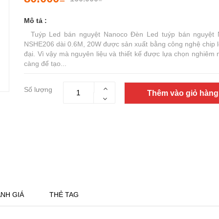
Mô tả :
Tuýp Led bán nguyệt Nanoco Đèn Led tuýp bán nguyệt 
NSHE206 dài 0.6M, 20W được sản xuất bằng công nghệ chip l
đại. Vì vậy mà nguyên liệu và thiết kế được lựa chọn nghiêm 
càng để tạo...
Số lượng
Thêm vào giỏ hàng
NH GIÁ
THẺ TAG