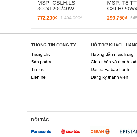
MSP: CSLH.LS
MSP: T8 TT
300x1200/40W
CSLH/20W
772.200₫
1.404.000₫
299.750₫
54
THÔNG TIN CÔNG TY
HỖ TRỢ KHÁCH HÀN
Trang chủ
Hướng dẫn mua hàng
Sản phẩm
Giao nhận và thanh toá
Tin tức
Đổi trả và bảo hành
Liên hệ
Đăng ký thành viên
ĐỐI TÁC