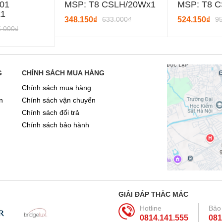
01
MSP: T8 CSLH/20Wx1
MSP: T8 
x1
348.150₫
633.000₫
524.150₫
9
5.000₫
G
CHÍNH SÁCH MUA HÀNG
Chính sách mua hàng
n
Chính sách vận chuyển
Chính sách đổi trả
Chính sách bảo hành
GIẢI ĐÁP THẮC MẮC
Hotline
Bảo
0814.141.555
081