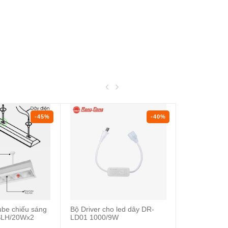
-45%
-40%
ube chiếu sáng
Bộ Driver cho led dây DR-
Đèn Led dâ
SLH/20Wx2
LD01 1000/9W
LD01.12W