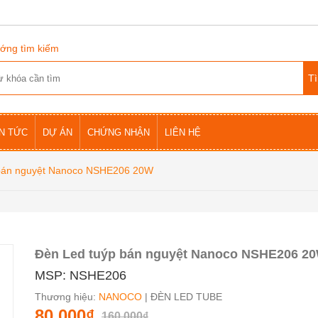
ớng tìm kiếm
IN TỨC
DỰ ÁN
CHỨNG NHẬN
LIÊN HỆ
 bán nguyệt Nanoco NSHE206 20W
Đèn Led tuýp bán nguyệt Nanoco NSHE206 2
MSP: NSHE206
Thương hiệu:
NANOCO
| ĐÈN LED TUBE
80.000₫
160.000₫