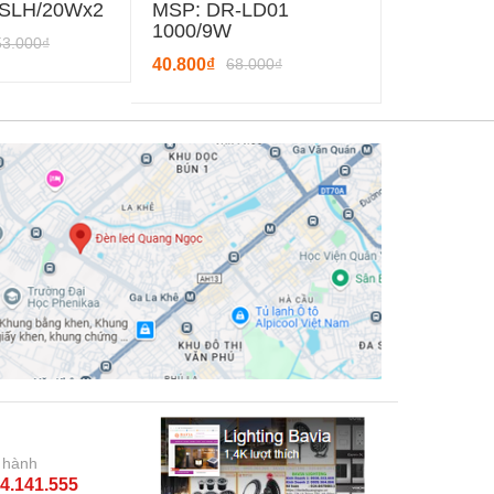
CSLH/20Wx2
MSP: DR-LD01
MSP: LD0
1000/9W
53.000₫
43.200₫
72
40.800₫
68.000₫
 hành
4.141.555