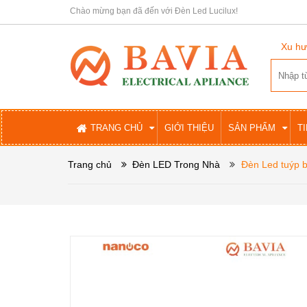
Chào mừng bạn đã đến với Đèn Led Lucilux!
Xu hư
TRANG CHỦ
GIỚI THIỆU
SẢN PHẨM
T
Trang chủ
Đèn LED Trong Nhà
Đèn Led tuýp