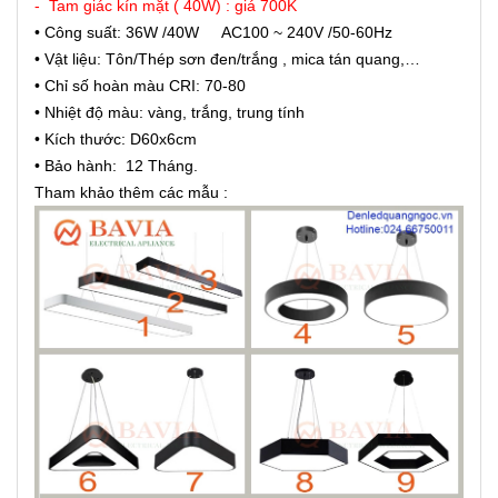
- Tam giác kín mặt ( 40W) : giá 700K
• Công suất: 36W /40W
AC100 ~ 240V /50-60Hz
• Vật liệu: Tôn/Thép sơn đen/trắng , mica tán quang,…
• Chỉ số hoàn màu CRI: 70-80
• Nhiệt độ màu: vàng, trắng, trung tính
•
Kích thước: D60x6cm
• Bảo hành: 12 Tháng.
Tham khảo thêm các mẫu :