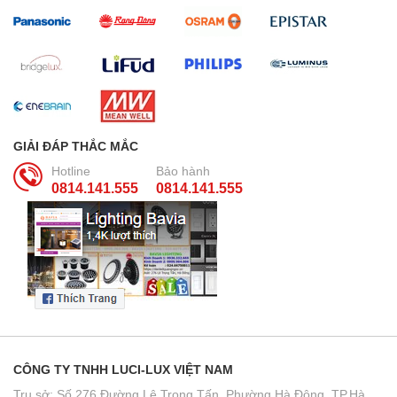
GIẢI ĐÁP THẮC MẮC
Hotline
Bảo hành
0814.141.555
0814.141.555
CÔNG TY TNHH LUCI-LUX VIỆT NAM
Trụ sở: Số 276 Đường Lê Trọng Tấn, Phường Hà Đông, TP.Hà