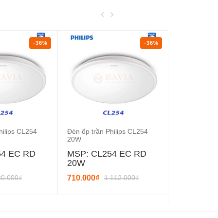
-36%
-36%
hilips CL254
Đèn ốp trần Philips CL254
Đèn ốp trần 
20W
6W
54 EC RD
MSP: CL254 EC RD
MSP: CL2
20W
6W
80.000₫
710.000₫
1.112.000₫
232.000₫