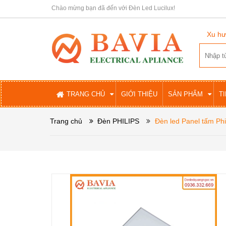
Chào mừng bạn đã đến với Đèn Led Lucilux!
Xu hư
TRANG CHỦ
GIỚI THIỆU
SẢN PHẨM
T
Trang chủ
Đèn PHILIPS
Đèn led Panel tấm P