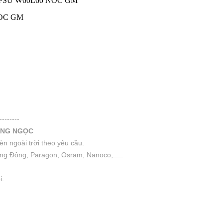
40 PSU W60L60 NOC GM
NOC GM
--------
ANG NGỌC
n ngoài trời theo yêu cầu.
ng Đông, Paragon, Osram, Nanoco,.....
i.