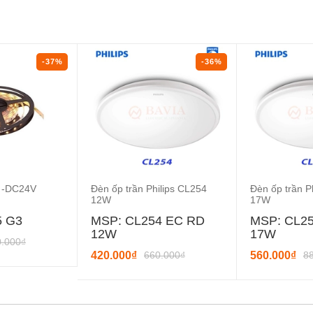
-37%
-36%
s -DC24V
Đèn ốp trần Philips CL254
Đèn ốp trần P
12W
17W
5 G3
MSP: CL254 EC RD
MSP: CL2
12W
17W
0.000₫
420.000₫
660.000₫
560.000₫
8