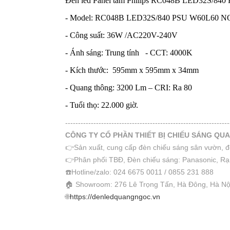
Đèn led Panel tấm Philips RC048B LED32S/8
- Model: RC048B LED32S/840 PSU W60L60 
- Công suất: 36W /AC220V-240V
- Ánh sáng: Trung tính - CCT: 4000K
- Kích thước:
595mm x 595mm x 34mm
- Quang thông: 3200 Lm – CRI: Ra 80
- Tuổi thọ: 22.000 giờ.
----------------------------------------------------------------
CÔNG TY CỔ PHẦN THIẾT BỊ CHIẾU SÁNG QU
👉Sản xuất, cung cấp đèn chiếu sáng sân vườn, đè
👉Phân phối TBĐ, Đèn chiếu sáng: Panasonic, Rạ
☎️Hotline/zalo: 024 6675 0011 / 0855 231 888
🏠 Showroom: 276 Lê Trọng Tấn, Hà Đông, Hà Nộ
🌐
https://denledquangngoc.vn