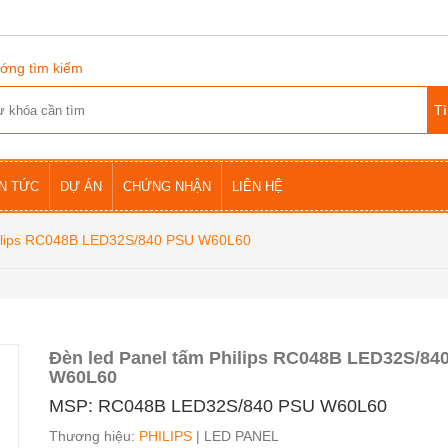
ớng tìm kiếm
IN TỨC
DỰ ÁN
CHỨNG NHẬN
LIÊN HỆ
hilips RC048B LED32S/840 PSU W60L60
Đèn led Panel tấm Philips RC048B LED32S/84
W60L60
MSP: RC048B LED32S/840 PSU W60L60
Thương hiệu:
PHILIPS
| LED PANEL