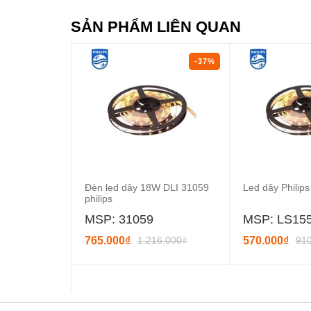
SẢN PHẨM LIÊN QUAN
-37%
Đèn led dây 18W DLI 31059
Led dây Philip
philips
MSP: 31059
MSP: LS15
765.000₫
1.216.000₫
570.000₫
91