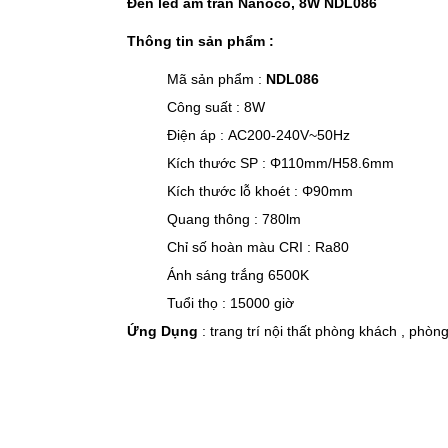
Đèn led âm trần Nanoco, 8W NDL086
Thông tin sản phẩm :
Mã sản phẩm :
NDL086
Công suất : 8W
Điện áp : AC200-240V~50Hz
Kích thước SP : Φ110mm/H58.6mm
Kích thước lỗ khoét : Φ90mm
Quang thông : 780lm
Chỉ số hoàn màu CRI : Ra80
Ánh sáng trắng 6500K
Tuổi thọ : 15000 giờ
Ứng Dụng
: trang trí nội thất phòng khách , phòng