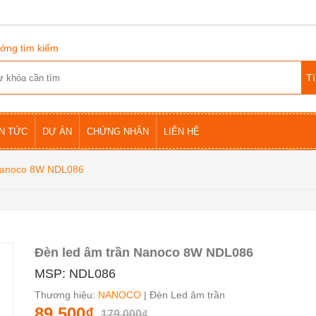
ớng tìm kiếm
IN TỨC
DỰ ÁN
CHỨNG NHẬN
LIÊN HỆ
 Nanoco 8W NDL086
Đèn led âm trần Nanoco 8W NDL086
MSP: NDL086
Thương hiệu:
NANOCO
| Đèn Led âm trần
89.500₫
179.000₫