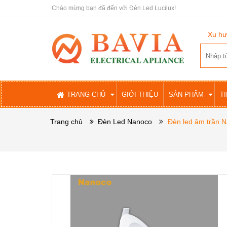
Chào mừng bạn đã đến với Đèn Led Lucilux!
Xu hư
TRANG CHỦ
GIỚI THIỆU
SẢN PHẨM
T
Trang chủ
Đèn Led Nanoco
Đèn led âm trần