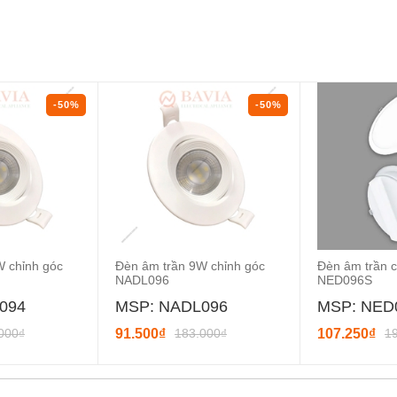
-50%
-50%
W chỉnh góc
Đèn âm trần 9W chỉnh góc
Đèn âm trần 
NADL096
NED096S
094
MSP: NADL096
MSP: NED
000₫
91.500₫
183.000₫
107.250₫
1