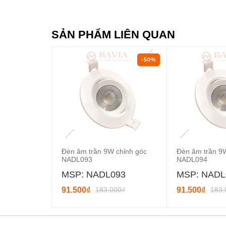
SẢN PHẨM LIÊN QUAN
-50%
Đèn âm trần 9W chỉnh góc
Đèn âm trần 9
NADL093
NADL094
MSP: NADL093
MSP: NADL
91.500₫
183.000₫
91.500₫
183.