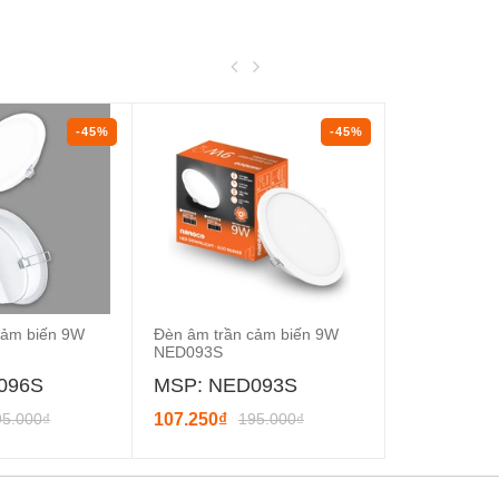
-45%
-45%
cảm biến 9W
Đèn âm trần cảm biến 9W
Đèn âm trần
NED093S
NED123S
096S
MSP: NED093S
MSP: NE
95.000₫
107.250₫
195.000₫
132.000₫