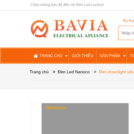
Chào mừng bạn đã đến với Đèn Led Lucilux!
Xu hư
TRANG CHỦ
GIỚI THIỆU
SẢN PHẨM
T
Trang chủ
Đèn Led Nanoco
Đèn downlight s