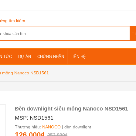
ớng tìm kiếm
IN TỨC
DỰ ÁN
CHỨNG NHẬN
LIÊN HỆ
iêu mỏng Nanoco NSD1561
Đèn downlight siêu mỏng Nanoco NSD1561
MSP: NSD1561
Thương hiệu:
NANOCO
| đèn downlight
126.000₫
252.000₫