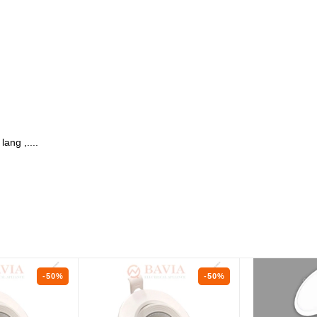
lang ,....
-50%
-50%