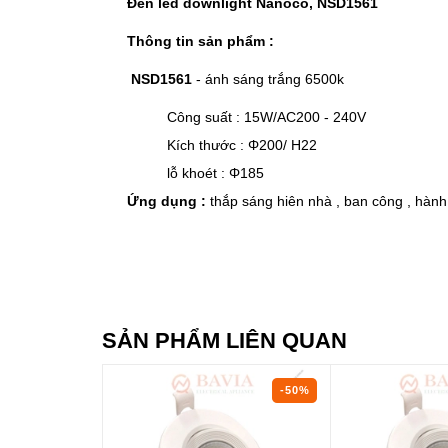
Đèn led downlight Nanoco, NSD1561
Thông tin sản phẩm :
NSD1561
- ánh sáng trắng 6500k
Công suất : 15W/AC200 - 240V
Kích thước : Φ200/ H22
lỗ khoét : Φ185
Ứng dụng :
thắp sáng hiên nhà , ban công , hành 
SẢN PHẨM LIÊN QUAN
-50%