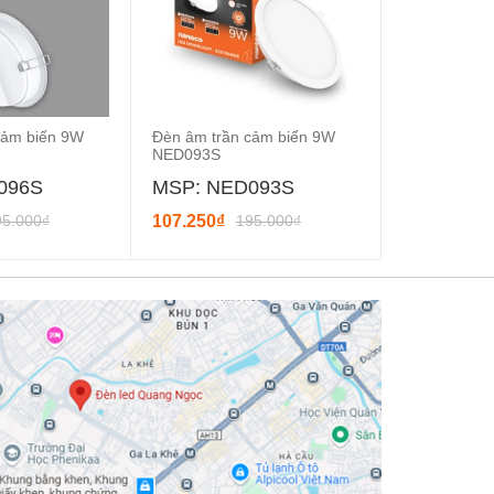
cảm biến 9W
Đèn âm trần cảm biến 9W
Đèn âm trần
NED093S
NED123S
096S
MSP: NED093S
MSP: NE
95.000₫
107.250₫
195.000₫
132.000₫