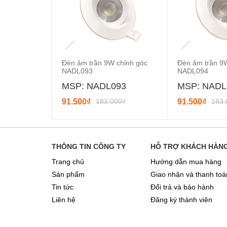
Đèn âm trần 9W chỉnh góc
Đèn âm trần 9
NADL093
NADL094
MSP: NADL093
MSP: NADL
91.500₫
183.000₫
91.500₫
183.
THÔNG TIN CÔNG TY
HỖ TRỢ KHÁCH HÀN
Trang chủ
Hướng dẫn mua hàng
Sản phẩm
Giao nhận và thanh toá
Tin tức
Đổi trả và bảo hành
Liên hệ
Đăng ký thành viên