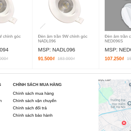
W chỉnh góc
Đèn âm trần 9W chỉnh góc
Đèn âm trần 
NADL096
NED096S
094
MSP: NADL096
MSP: NED
000₫
91.500₫
183.000₫
107.250₫
1
G
CHÍNH SÁCH MUA HÀNG
Chính sách mua hàng
n
Chính sách vận chuyển
Chính sách đổi trả
Chính sách bảo hành